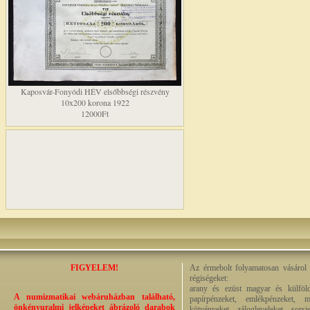
Kaposvár-Fonyódi HÉV elsőbbségi részvény
10x200 korona 1922
12000Ft
FIGYELEM!
Az érmebolt folyamatosan vásárol a
régiségeket:
arany és ezüst magyar és külföld
A numizmatikai webáruházban található,
papírpénzeket, emlékpénzeket, m
önkényuralmi jelképeket ábrázoló darabok
kötvényeket, zálogleveleket, sors