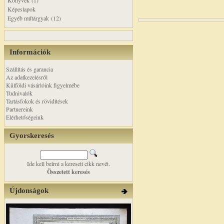
Könyvek (1)
Képeslapok
Egyéb műtárgyak (12)
Információk
Szállítás és garancia
Az adatkezelésről
Külföldi vásárlóink figyelmébe
Tudnivalók
Tartásfokok és rövidítések
Partnereink
Elérhetőségeink
Gyorskeresés
Ide kell beírni a keresett cikk nevét.
Összetett keresés
Újdonságok