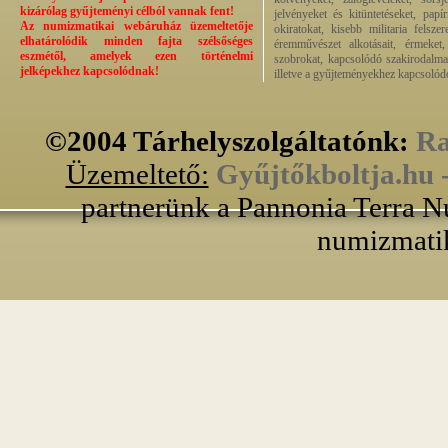
kizárólag gyűjteményi célból vannak fent!
jelvényeket és kitüntetéseket, pap
Az numizmatikai webáruház üzemeltetője
okiratokat, kisebb militaria felsz
elhatárolódik minden fajta szélsőséges
éremművészet alkotásait, érmeket, 
eszmétől, amelyek ezen történelmi
szobrokat, kapcsolódó szakirodalma
jelképekhez kapcsolódnak!
illetve a gyűjteményekhez kapcsolódó
©2004 Tárhelyszolgáltatónk:
Ra
Üzemeltető:
Gyűjtőkboltja.hu 
partnerünk a Pannonia Terra N
numizmatik