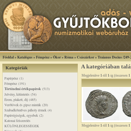
Főoldal
»
Katalógus
»
Fémpénz
»
Ókor
»
Róma
»
Császárkor
»
Traianus Decius /249-
A kategóriában tal
Kategóriák
Megjelenítve
1
-től
1
-ig (összesen
1
Papírpénz (1)
Fémpénz (191)
Történelmi értékpapírok
(513)
Jelvény, kitüntetés (54)
Érem, plakett, díj (485)
Verőtövek és gipsz minták (20)
Szabadkőműves páholy érmek (4)
Papírrégiségek, egyebek (2)
Katonai felszerelés
KÜLÖNLEGESSÉGEK
Megjelenítve
1
-től
1
-ig (összesen
1