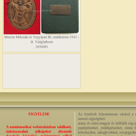
Mercur Műszaki és Vegyipari Rt. emlékérem 1943 -
II. Világháború
26500Ft
FIGYELEM!
Az érmebolt folyamatosan vásárol a n
tartozó régiségeket:
arany és ezüst magyar és külföldi régi 
A numizmatikai webáruházban található,
papírpénzeket, emlékpénzeket, minta b
önkényuralmi jelképeket ábrázoló
kötvényeket, zálogleveleket, sorsjegyeke