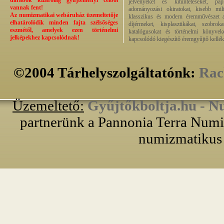
darabok kizárólag gyűjteményi célból
jelvényeket és kitüntetéseket, pap
vannak fent!
adományozási okiratokat, kisebb milit
Az numizmatikai webáruház üzemeltetője
klasszikus és modern éremművészet alk
elhatárolódik minden fajta szélsőséges
díjérmeket, kisplasztikákat, szobrok
eszmétől, amelyek ezen történelmi
katalógusokat és történelmi könyvek
jelképekhez kapcsolódnak!
kapcsolódó kiegészítő éremgyűjtő kellék
©2004 Tárhelyszolgáltatónk:
Rac
Üzemeltető:
Gyűjtőkboltja.hu - N
partnerünk a Pannonia Terra Numiz
numizmatikus 