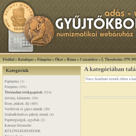
Főoldal
»
Katalógus
»
Fémpénz
»
Ókor
»
Róma
»
Császárkor
»
I. Theodosius /379-395
A kategóriában tal
Kategóriák
Nincs listázható termék ebben a ka
Papírpénz (1)
Fémpénz (191)
Történelmi értékpapírok
(514)
Jelvény, kitüntetés (54)
Érem, plakett, díj (485)
Verőtövek és gipsz minták (20)
Szabadkőműves páholy érmek (4)
Papírrégiségek, egyebek (2)
Katonai felszerelés
KÜLÖNLEGESSÉGEK