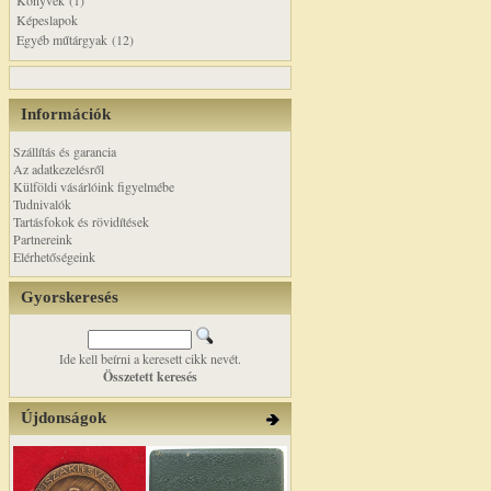
Könyvek (1)
Képeslapok
Egyéb műtárgyak (12)
Információk
Szállítás és garancia
Az adatkezelésről
Külföldi vásárlóink figyelmébe
Tudnivalók
Tartásfokok és rövidítések
Partnereink
Elérhetőségeink
Gyorskeresés
Ide kell beírni a keresett cikk nevét.
Összetett keresés
Újdonságok