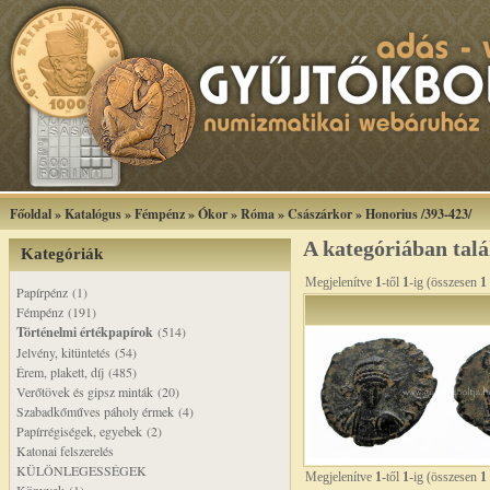
Főoldal
»
Katalógus
»
Fémpénz
»
Ókor
»
Róma
»
Császárkor
»
Honorius /393-423/
A kategóriában tal
Kategóriák
Megjelenítve
1
-től
1
-ig (összesen
1
Papírpénz (1)
Fémpénz (191)
Történelmi értékpapírok
(514)
Jelvény, kitüntetés (54)
Érem, plakett, díj (485)
Verőtövek és gipsz minták (20)
Szabadkőműves páholy érmek (4)
Papírrégiségek, egyebek (2)
Katonai felszerelés
KÜLÖNLEGESSÉGEK
Megjelenítve
1
-től
1
-ig (összesen
1