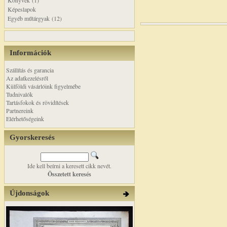
Könyvek (1)
Képeslapok
Egyéb műtárgyak (12)
Információk
Szállítás és garancia
Az adatkezelésről
Külföldi vásárlóink figyelmébe
Tudnivalók
Tartásfokok és rövidítések
Partnereink
Elérhetőségeink
Gyorskeresés
Ide kell beírni a keresett cikk nevét.
Összetett keresés
Újdonságok