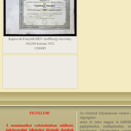
Kaposvár-Fonyódi HÉV elsőbbségi részvény
10x200 korona 1922
12000Ft
FIGYELEM!
Az érmebolt folyamatosan vásárol a
régiségeket:
arany és ezüst magyar és külföldi
A numizmatikai webáruházban található,
papírpénzeket, emlékpénzeket, m
önkényuralmi jelképeket ábrázoló darabok
kötvényeket, zálogleveleket, sorsj