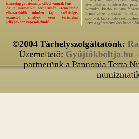
kizárólag gyűjteményi célból vannak fent!
jelvényeket és kitüntetéseket, papí
Az numizmatikai webáruház üzemeltetője
okiratokat, kisebb militaria felsze
elhatárolódik minden fajta szélsőséges
éremművészet alkotásait, érmeket, p
eszmétől, amelyek ezen történelmi
szobrokat, kapcsolódó szakirodalmat
jelképekhez kapcsolódnak!
illetve a gyűjteményekhez kapcsolódó
©2004 Tárhelyszolgáltatónk:
Ra
Üzemeltető:
Gyűjtőkboltja.hu 
partnerünk a Pannonia Terra Nu
numizmatik