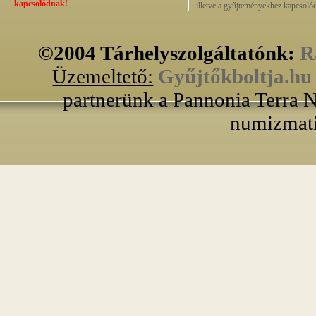
kapcsolódnak!
illetve a gyűjteményekhez kapcsolód
©2004 Tárhelyszolgáltatónk:
R
Üzemeltető:
Gyűjtőkboltja.hu
partnerünk a Pannonia Terra N
numizmati