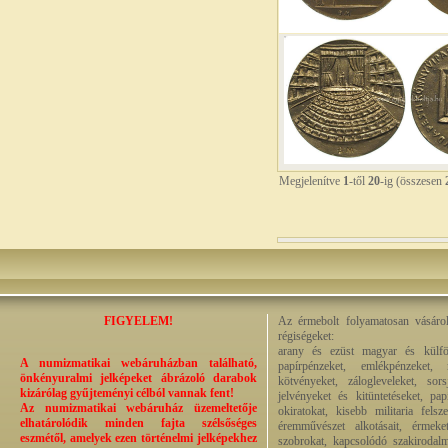
Megjelenítve
1
-től
20
-ig (összesen
FIGYELEM!
Az érmebolt folyamatosan vásárol
régiségeket:
arany és ezüst magyar és külföl
A numizmatikai webáruházban található,
papírpénzeket, emlékpénzeket,
önkényuralmi jelképeket ábrázoló darabok
kötvényeket, zálogleveleket, sor
kizárólag gyűjteményi célból vannak fent!
jelvényeket és kitüntetéseket, pa
Az numizmatikai webáruház üzemeltetője
okiratokat, kisebb militaria fels
elhatárolódik minden fajta szélsőséges
éremművészet alkotásait, érmeket,
eszmétől, amelyek ezen történelmi jelképekhez
szobrokat, kapcsolódó szakirodalm