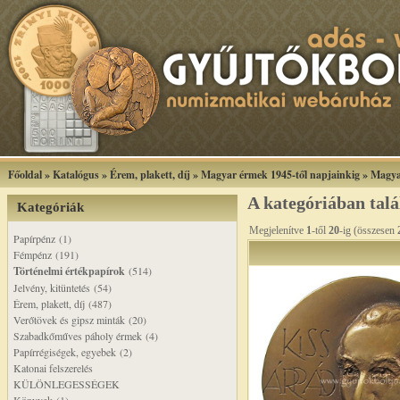
Főoldal
»
Katalógus
»
Érem, plakett, díj
»
Magyar érmek 1945-től napjainkig
»
Magya
A kategóriában tal
Kategóriák
Megjelenítve
1
-től
20
-ig (összesen
Papírpénz (1)
Fémpénz (191)
Történelmi értékpapírok
(514)
Jelvény, kitüntetés (54)
Érem, plakett, díj (487)
Verőtövek és gipsz minták (20)
Szabadkőműves páholy érmek (4)
Papírrégiségek, egyebek (2)
Katonai felszerelés
KÜLÖNLEGESSÉGEK