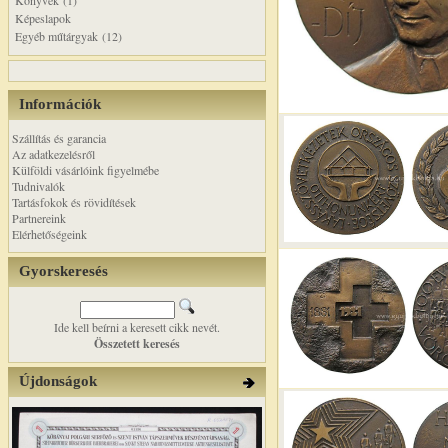
Könyvek (1)
Képeslapok
Egyéb műtárgyak (12)
Információk
Szállítás és garancia
Az adatkezelésről
Külföldi vásárlóink figyelmébe
Tudnivalók
Tartásfokok és rövidítések
Partnereink
Elérhetőségeink
Gyorskeresés
Ide kell beírni a keresett cikk nevét.
Összetett keresés
Újdonságok