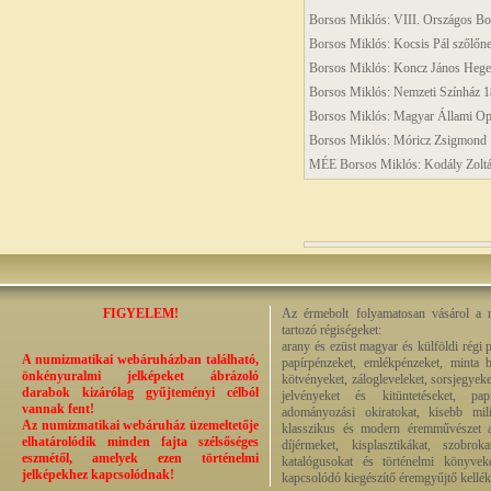
Borsos Miklós: VIII. Országos B
Borsos Miklós: Kocsis Pál szőlőn
Borsos Miklós: Koncz János Heg
Borsos Miklós: Nemzeti Színház 1
Borsos Miklós: Magyar Állami O
Borsos Miklós: Móricz Zsigmond 1
MÉE Borsos Miklós: Kodály Zoltá
FIGYELEM!
Az érmebolt folyamatosan vásárol a n
tartozó régiségeket:
arany és ezüst magyar és külföldi régi 
A numizmatikai webáruházban található,
papírpénzeket, emlékpénzeket, minta b
önkényuralmi jelképeket ábrázoló
kötvényeket, zálogleveleket, sorsjegyeke
darabok kizárólag gyűjteményi célból
jelvényeket és kitüntetéseket, pap
vannak fent!
adományozási okiratokat, kisebb milit
Az numizmatikai webáruház üzemeltetője
klasszikus és modern éremművészet alk
elhatárolódik minden fajta szélsőséges
díjérmeket, kisplasztikákat, szobrok
eszmétől, amelyek ezen történelmi
katalógusokat és történelmi könyvek
jelképekhez kapcsolódnak!
kapcsolódó kiegészítő éremgyűjtő kellék