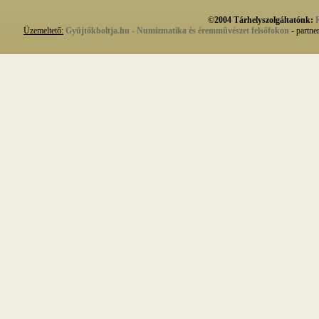
©2004 Tárhelyszolgáltatónk:
Üzemeltető:
Gyűjtőkboltja.hu - Numizmatika és éremművészet felsőfokon
- partne