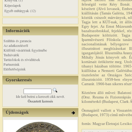
Könyvek (1)
rajzok mellett már rézdomb
feleségül vette Kéry Iloná
Képeslapok
készített (Alvó lovasok, Ember
Egyéb műtárgyak (12)
kiállításán (Tamás Galéria, 19
köztük csiszolt márványok, női
Tagja lett a KÚT-nak, itt állí
Egry fejet. Az Ernst Múzeumba
Információk
bazaltszobrokkal, fejekkel, r
Budapestre költözött. Tagj
Iparművészeti Főiskola tanár
Szállítás és garancia
nacionalistának bélyegezve 
Az adatkezelésről
illusztrátori megbízásokat 
Külföldi vásárlóink figyelmébe
igazgatójától. Illusztrálta Ara
Tudnivalók
Mihály Jónás könyvét stb. Ér
Tartásfokok és rövidítések
kortársait örökítette meg. Uto
Partnereink
tihanyi házában töltötte. 1965
Elérhetőségeink
kiállítása a Nemzeti Galériáb
tiszteletére az Országos Szé
Gyorskeresés
illusztrációit. 1959-ben elnye
Carrarát. 1966-ban sikeres rész
Köztéren álló művei: Balatoni
Ide kell beírni a keresett cikk nevét.
(Orsz. Reuma és Fizioterápiás 
Összetett keresés
kilométerkő (Budapest, Clark Á
Önmagáról vallott a Visszatér
Újdonságok
(Budapest, 1973) című műveib
forrás: Magyar Életrajzi Lexik