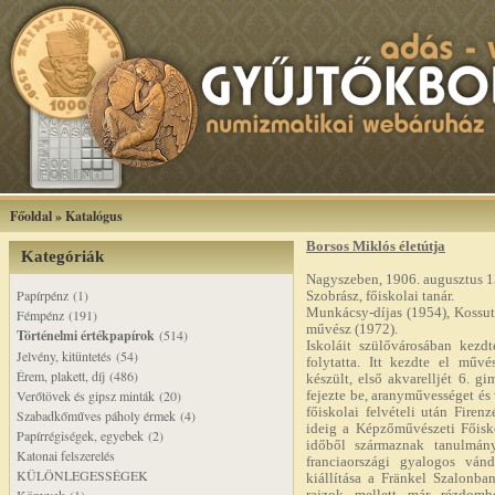
Főoldal
»
Katalógus
Borsos Miklós életútja
Kategóriák
Nagyszeben, 1906. augusztus 13
Papírpénz (1)
Szobrász, főiskolai tanár.
Munkácsy-díjas (1954), Kossut
Fémpénz (191)
művész (1972).
Történelmi értékpapírok
(514)
Iskoláit szülővárosában kezd
Jelvény, kitüntetés (54)
folytatta. Itt kezdte el műv
Érem, plakett, díj (486)
készült, első akvarelljét 6. g
Verőtövek és gipsz minták (20)
fejezte be, aranyművességet és
főiskolai felvételi után Firen
Szabadkőműves páholy érmek (4)
ideig a Képzőművészeti Főisko
Papírrégiségek, egyebek (2)
időből származnak tanulmányf
Katonai felszerelés
franciaországi gyalogos vánd
KÜLÖNLEGESSÉGEK
kiállítása a Fränkel Szalonb