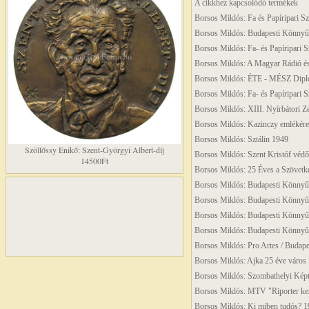
A cikkhez kapcsolódó termékek
Borsos Miklós: Fa és Papíripari 
Borsos Miklós: Budapesti Könnyű
Borsos Miklós: Fa- és Papíripari
Borsos Miklós: A Magyar Rádió és
Borsos Miklós: ÉTE - MÉSZ Dipl
Borsos Miklós: Fa- és Papíripari 
Borsos Miklós: XIII. Nyírbátori 
Borsos Miklós: Kazinczy emlékére
Borsos Miklós: Sztálin 1949
Szöllőssy Enikő: Szent-Györgyi Albert-díj
Borsos Miklós: Szent Kristóf védő
14500Ft
Borsos Miklós: 25 Éves a Szövetke
Borsos Miklós: Budapesti Könnyű
Borsos Miklós: Budapesti Könnyű
Borsos Miklós: Budapesti Könnyűip
Borsos Miklós: Budapesti Könnyű
Borsos Miklós: Pro Artes / Buda
Borsos Miklós: Ajka 25 éve város
Borsos Miklós: Szombathelyi Képt
Borsos Miklós: MTV "Riporter ker
Borsos Miklós: Ki miben tudós?