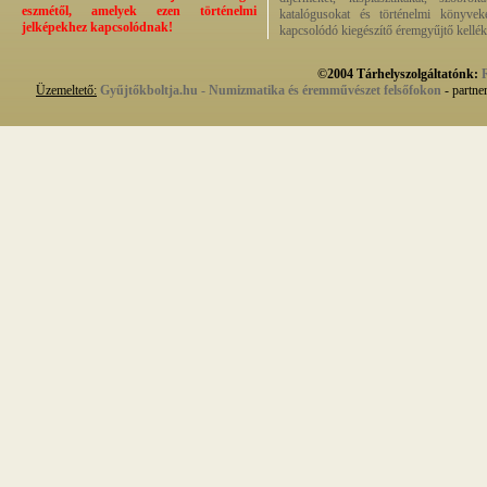
eszmétől, amelyek ezen történelmi
katalógusokat és történelmi könyvek
jelképekhez kapcsolódnak!
kapcsolódó kiegészítő éremgyűjtő kellék
©2004 Tárhelyszolgáltatónk:
Üzemeltető:
Gyűjtőkboltja.hu - Numizmatika és éremművészet felsőfokon
- partne