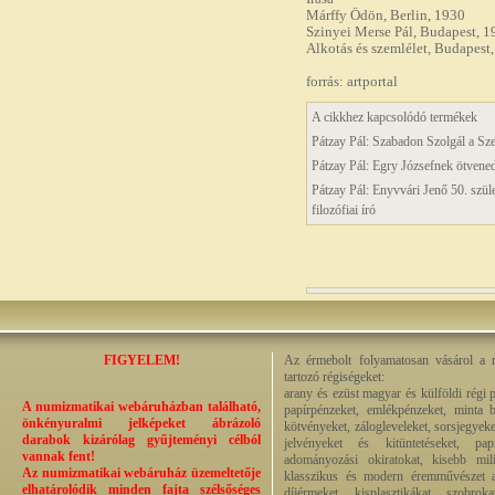
Márffy Ödön, Berlin, 1930
Szinyei Merse Pál, Budapest, 1
Alkotás és szemlélet, Budapest
forrás: artportal
A cikkhez kapcsolódó termékek
Pátzay Pál: Szabadon Szolgál a Sz
Pátzay Pál: Egry Józsefnek ötvenedi
Pátzay Pál: Enyvvári Jenő 50. szül
filozófiai író
FIGYELEM!
Az érmebolt folyamatosan vásárol a n
tartozó régiségeket:
arany és ezüst magyar és külföldi régi 
A numizmatikai webáruházban található,
papírpénzeket, emlékpénzeket, minta b
önkényuralmi jelképeket ábrázoló
kötvényeket, zálogleveleket, sorsjegyeke
darabok kizárólag gyűjteményi célból
jelvényeket és kitüntetéseket, pap
vannak fent!
adományozási okiratokat, kisebb milit
Az numizmatikai webáruház üzemeltetője
klasszikus és modern éremművészet alk
elhatárolódik minden fajta szélsőséges
díjérmeket, kisplasztikákat, szobrok