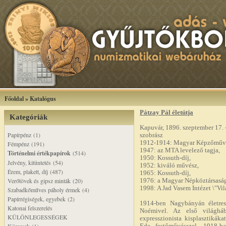
Főoldal
»
Katalógus
Pátzay Pál életútja
Kategóriák
Kapuvár, 1896. szeptember 17. 
Papírpénz (1)
szobrász
1912-1914: Magyar Képzőművész
Fémpénz (191)
1947: az MTA levelező tagja,
Történelmi értékpapírok
(514)
1950: Kossuth-díj,
Jelvény, kitüntetés (54)
1952: kiváló művész,
Érem, plakett, díj (487)
1965: Kossuth-díj,
Verőtövek és gipsz minták (20)
1976: a Magyar Népköztársaság
1998: A Jad Vasem Intézet \"Vil
Szabadkőműves páholy érmek (4)
Papírrégiségek, egyebek (2)
1914-ben Nagybányán életres
Katonai felszerelés
Noémivel. Az első világh
KÜLÖNLEGESSÉGEK
expresszionista kisplasztikáka