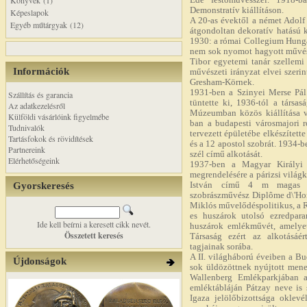
Könyvek (1)
Ede festőművésszel. 1918-ba
Demonstratív kiállításon.
Képeslapok
A 20-as évektől a német Adolf
Egyéb műtárgyak (12)
átgondoltan dekoratív hatású k
1930: a római Collegium Hungar
nem sok nyomot hagyott művésze
Tibor egyetemi tanár szellemi
Információk
művészeti irányzat elvei szerin
Gresham-Körnek.
1931-ben a Szinyei Merse Pál T
Szállítás és garancia
tüntette ki, 1936-tól a társa
Az adatkezelésről
Múzeumban közös kiállítása v
Külföldi vásárlóink figyelmébe
ban a budapesti városmajori 
Tudnivalók
tervezett épületébe elkészítette
Tartásfokok és rövidítések
és a 12 apostol szobrát. 1934-
Partnereink
szél című alkotását.
Elérhetőségeink
1937-ben a Magyar Királyi 
megrendelésére a párizsi világk
Gyorskeresés
István című 4 m magas há
szobrászművész Diplôme d\'Ho
Miklós művelődéspolitikus, a R
es huszárok utolsó ezredpara
Ide kell beírni a keresett cikk nevét.
huszárok emlékművét, amelyet 
Összetett keresés
Társaság ezért az alkotásáé
tagjainak sorába.
A II. világháború éveiben a Bud
Újdonságok
sok üldözöttnek nyújtott mene
Wallenberg Emlékparkjában a
emléktábláján Pátzay neve is 
Igaza jelölőbizottsága oklevél