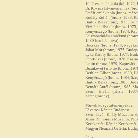
1942-es emléktábla (kő, 1972, Bu
Dr. Kovács István-síremlék (br
Petőfi-emléktábla (bronz, márvá
Kodály Zoltán (bronz, 1973, Ke
Bartók Béla (bronz, 1973, Szom
Vízijáték díszkút (bronz, 1975
Kenyérszegő (bronz, 1974, Kap
Felszabadulási emlékmű (bronz
1989-ben lebontva)
Bocskay (bronz, 1974, Nagyker
Jókai Mór (bronz, 1975, Budape
Lyka Károly (bronz, 1977, Buda
Sportlovas (bronz, 1978, Kazin
Lenin (bronz, 1979, Kapuvár)
Búzakévét tartó nő (bronz, 197
Bethlen Gábor (bronz, 1980, 
Kenyérszegő (bronz, 1984, Szeg
Bartók Béla (bronz, 1985, Bud
Bernáth Aurél (bronz, 1985, M
Szent István (hársfa, 1937
harangtorony)
Művek közgyűjteményekben
Fővárosi Képtár, Budapest
Szent István Király Múzeum, S
Janus Pannonius Múzeum, Pécs
Kecskeméti Képtár, Kecskemét
Magyar Nemzeti Galéria, Buda
Írása