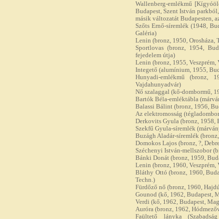
Wallenberg-emlékmű [Kígyóölő]
Budapest, Szent István parkból
másik változatát Budapesten, az 
Szőts Ernő-síremlék (1948, Bu
Galéria)
Lenin (bronz, 1950, Orosháza, 
Sportlovas (bronz, 1954, Bud
fejedelem útja)
Lenin (bronz, 1955, Veszprém, 
Integető (alumínium, 1955, Budap
Hunyadi-emlékmű (bronz, 19
Vajdahunyadvár)
Nő szalaggal (kő-dombormű, 1
Bartók Béla-emléktábla (márvá
Balassi Bálint (bronz, 1956, Bu
Az elektromosság (tégladombor
Derkovits Gyula (bronz, 1958, 
Szekfű Gyula-síremlék (márvány
Buzágh Aladár-síremlék (bronz, 
Domokos Lajos (bronz, ?, Debr
Széchenyi István-mellszobor (b
Bánki Donát (bronz, 1959, Bud
Lenin (bronz, 1960, Veszprém,
Bláthy Ottó (bronz, 1960, Budap
Techn.)
Fürdőző nő (bronz, 1960, Hajd
Gounod (kő, 1962, Budapest, 
Verdi (kő, 1962, Budapest, Ma
Auróra (bronz, 1962, Hódmezőv
Faültető lányka (Szabadság