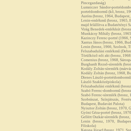
Pincegazdaság)
Lumniczer Sándor-portrédombo
portrédombormű (kő, bronz, 196
Auróra (bronz, 1964, Budapest, X
Lenin-emlékmű (bronz, 1965, B
majd felállítva a Budatétényi 
Virág Benedek-emlékkút (bronz, 
Munkácsy Mihály (bronz, 1965
Kazinczy Ferenc-portré (1966, 
Xantus János (bronz, 1966, Buda
Lenin (bronz, 1966, Szolnok, 
Felszabadulási emlékmű (Debrec
Törülköző női akt (bronz, 1968,
Comenius (bronz, 1968, Sárosp
Burghardt Rezső-síremlék (bron
Kodály Zoltán-síremlék (márván
Kodály Zoltán (bronz, 1968, Bu
Dienes László-portrédomborműv
László Szakközépiskola)
Felszabadulási emlékmű (bronz
Szabó Ferenc-dombormű (bronz, 1
Szabó Ferenc-síremlék (bronz, 
Szobrászat, Színjátszás, Festé
Budapest, Budavári Palota)
Nyisztor Zoltán (bronz, 1970,
Gyóni Géza-portré (bronz, 1970
Gellért Oszkár-síremlék (bronz,
Lenin (bronz, 1970, Budapes
Főiskola)
Katona József (bronz, 1971, Sz