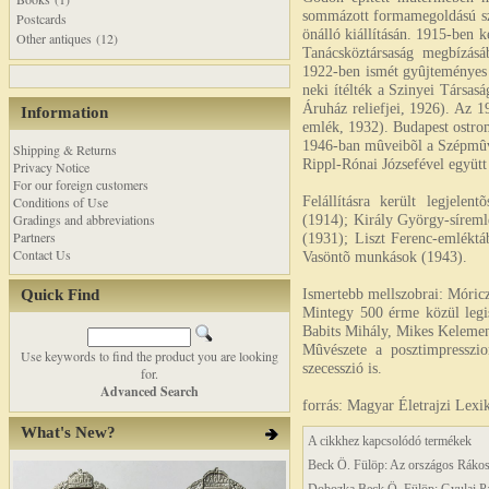
sommázott formamegoldású sz
Postcards
önálló kiállításán. 1915-ben 
Other antiques (12)
Tanácsköztársaság megbízásáb
1922-ben ismét gyûjteményes
neki ítélték a Szinyei Társasá
Áruház reliefjei, 1926). Az 1
Information
emlék, 1932). Budapest ostrom
1946-ban mûveibõl a Szépmûvé
Shipping & Returns
Rippl-Rónai Józsefével együtt
Privacy Notice
For our foreign customers
Felállításra került legjelen
Conditions of Use
Gradings and abbreviations
(1914); Király György-sírem
Partners
(1931); Liszt Ferenc-emléktá
Contact Us
Vasöntõ munkások (1943).
Ismertebb mellszobrai: Móric
Quick Find
Mintegy 500 érme közül legi
Babits Mihály, Mikes Keleme
Mûvészete a posztimpresszi
Use keywords to find the product you are looking
szecesszió is.
for.
Advanced Search
forrás: Magyar Életrajzi Lexi
What's New?
A cikkhez kapcsolódó termékek
Beck Ö. Fülöp: Az országos Ráko