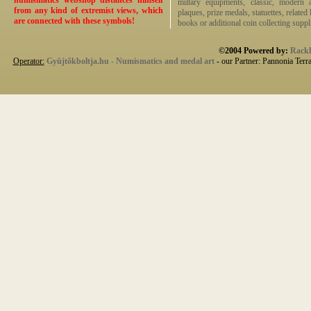
numismatics webshop distances himself
miltary equipments, classic, modern 
from any kind of extremist views, which
plaques, prize medals, statuettes, related 
are connected with these symbols!
books or additional coin collecting suppli
©2004 Powered by:
Rackh
Operator:
Gyûjtõkboltja.hu - Numismatics and medal art
- our Partner: Pannonia Terr