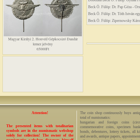
Dobozka Beck Ö. Fülöp: Gyulai Pál
Beck Ö. Fülöp: Dr. Pap Géza - Ors
Beck Ö. Fülöp: Dr. Tóth István egy
Beck Ö. Fülöp: Zipernowsky Károl
Magyar Királyi 2. Honvéd Gépkocsizó Dandár
lemez jelvény
65000Ft
Attention!
The coin shop continuously buys antiq
total of numismatics:
hungarian and foreign coins (circ
The presented items with totalitarian
commemorative coins, specimen bankno
symbols are in the numismatic webshop
bonds, debentures, lottery tickets, all k
solely for collection! The owner of the
and awards, antique papers, appointmen