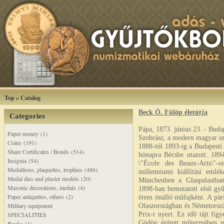
Top
»
Catalog
Beck Ö. Fülöp életútja
Categories
Pápa, 1873. június 23. - Buda
Paper money (1)
Szobrász, a modern magyar sz
Coins (191)
1888-tól 1893-ig a Budapesti
Share Certificates / Bonds (514)
hónapra Bécsbe utazott. 1894
Insignia (54)
\"École des Beaux-Arts\"-
Medallions, plaquettes, trophies (486)
millenniumi kiállítási eml
Medal dies and plaster models (20)
Münchenben a Glaspalastban
Masonic decorations, medals (4)
1898-ban bemutatott elsõ gyû
Paper antiquities, others (2)
érem önálló mûfajként. A pári
Military equipment
Olaszországban és Németorsz
Prix-t nyert. Ez idõ tájt fig
SPECIALITIES
Gödön épített mûtermében ma
Books (1)