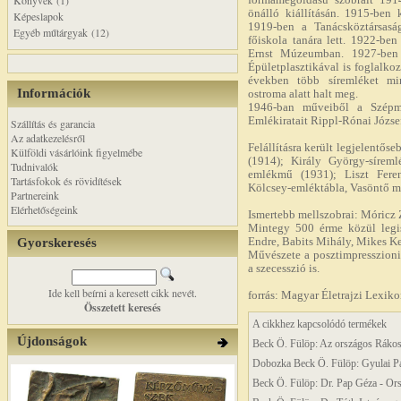
Könyvek (1)
formamegoldású szobrait 19
önálló kiállításán. 1915-ben 
Képeslapok
1919-ben a Tanácsköztársasá
Egyéb műtárgyak (12)
főiskola tanára lett. 1922-be
Ernst Múzeumban. 1927-ben n
Épületplasztikával is foglalkoz
években több síremléket min
Információk
ostroma alatt halt meg.
1946-ban műveiből a Szépmű
Emlékiratait Rippl-Rónai Józse
Szállítás és garancia
Az adatkezelésről
Felállításra került legjelentős
Külföldi vásárlóink figyelmébe
(1914); Király György-síreml
Tudnivalók
emlékmű (1931); Liszt Feren
Tartásfokok és rövidítések
Kölcsey-emléktábla, Vasöntő m
Partnereink
Elérhetőségeink
Ismertebb mellszobrai: Móricz
Mintegy 500 érme közül legis
Gyorskeresés
Endre, Babits Mihály, Mikes K
Művészete a posztimpresszioni
a szecesszió is.
Ide kell beírni a keresett cikk nevét.
forrás: Magyar Életrajzi Lexik
Összetett keresés
A cikkhez kapcsolódó termékek
Újdonságok
Beck Ö. Fülöp: Az országos Ráko
Dobozka Beck Ö. Fülöp: Gyulai Pál
Beck Ö. Fülöp: Dr. Pap Géza - Ors