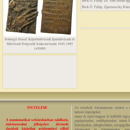
Beck Ö. Fülöp: Dr. Tóth István egy
Beck Ö. Fülöp: Zipernowsky Károl
Somogyi József: Képzőművészek Iparművészek és
Művészeti Dolgozók Szakszervezete 1945-1985
14500Ft
FIGYELEM!
Az érmebolt folyamatosan vásárol a n
tartozó régiségeket:
arany és ezüst magyar és külföldi régi 
A numizmatikai webáruházban található,
papírpénzeket, emlékpénzeket, minta b
önkényuralmi jelképeket ábrázoló
kötvényeket, zálogleveleket, sorsjegyeke
darabok kizárólag gyűjteményi célból
jelvényeket és kitüntetéseket, pap