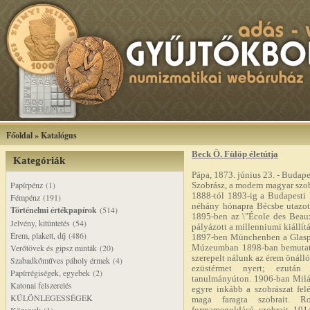
Főoldal
»
Katalógus
Beck Ö. Fülöp életútja
Kategóriák
Pápa, 1873. június 23. - Budape
Papírpénz (1)
Szobrász, a modern magyar szob
1888-tól 1893-ig a Budapesti 
Fémpénz (191)
néhány hónapra Bécsbe utazott
Történelmi értékpapírok
(514)
1895-ben az \"École des Beau
Jelvény, kitüntetés (54)
pályázott a millenniumi kiállít
Érem, plakett, díj (486)
1897-ben Münchenben a Glaspal
Verőtövek és gipsz minták (20)
Múzeumban 1898-ban bemutatot
szerepelt nálunk az érem önálló
Szabadkőműves páholy érmek (4)
ezüstérmet nyert; ezután
Papírrégiségek, egyebek (2)
tanulmányúton. 1906-ban Milán
Katonai felszerelés
egyre inkább a szobrászat fel
KÜLÖNLEGESSÉGEK
maga faragta szobrait. R