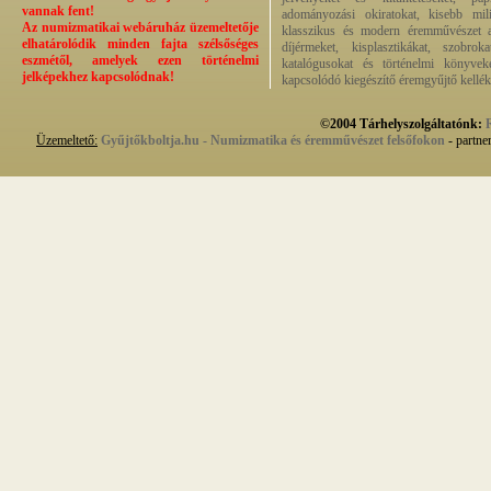
vannak fent!
adományozási okiratokat, kisebb milit
Az numizmatikai webáruház üzemeltetője
klasszikus és modern éremművészet alk
elhatárolódik minden fajta szélsőséges
díjérmeket, kisplasztikákat, szobrok
eszmétől, amelyek ezen történelmi
katalógusokat és történelmi könyvek
jelképekhez kapcsolódnak!
kapcsolódó kiegészítő éremgyűjtő kellék
©2004 Tárhelyszolgáltatónk:
Üzemeltető:
Gyűjtőkboltja.hu - Numizmatika és éremművészet felsőfokon
- partne