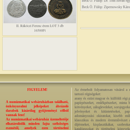
Beck Ö. Fülöp: Dr. Tóth István egy
Beck Ö. Fülöp: Zipernowsky Károl
II. Rákóczi Ferenc érem LOT 3 db
16500Ft
FIGYELEM!
Az érmebolt folyamatosan vásárol a n
tartozó régiségeket:
arany és ezüst magyar és külföldi régi 
A numizmatikai webáruházban található,
papírpénzeket, emlékpénzeket, minta b
önkényuralmi jelképeket ábrázoló
kötvényeket, zálogleveleket, sorsjegyeke
darabok kizárólag gyűjteményi célból
jelvényeket és kitüntetéseket, pap
vannak fent!
adományozási okiratokat, kisebb milit
Az numizmatikai webáruház üzemeltetője
klasszikus és modern éremművészet alk
elhatárolódik minden fajta szélsőséges
díjérmeket, kisplasztikákat, szobrok
eszmétől, amelyek ezen történelmi
katalógusokat és történelmi könyvek