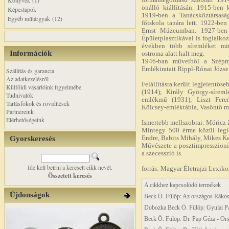
Könyvek (1)
formamegoldású szobrait 19
önálló kiállításán. 1915-ben 
Képeslapok
1919-ben a Tanácsköztársasá
Egyéb műtárgyak (12)
főiskola tanára lett. 1922-be
Ernst Múzeumban. 1927-ben n
Épületplasztikával is foglalkoz
években több síremléket min
Információk
ostroma alatt halt meg.
1946-ban műveiből a Szépmű
Emlékiratait Rippl-Rónai Józse
Szállítás és garancia
Az adatkezelésről
Felállításra került legjelentős
Külföldi vásárlóink figyelmébe
(1914); Király György-síreml
Tudnivalók
emlékmű (1931); Liszt Feren
Tartásfokok és rövidítések
Kölcsey-emléktábla, Vasöntő m
Partnereink
Elérhetőségeink
Ismertebb mellszobrai: Móricz
Mintegy 500 érme közül legis
Gyorskeresés
Endre, Babits Mihály, Mikes K
Művészete a posztimpresszioni
a szecesszió is.
Ide kell beírni a keresett cikk nevét.
forrás: Magyar Életrajzi Lexik
Összetett keresés
A cikkhez kapcsolódó termékek
Újdonságok
Beck Ö. Fülöp: Az országos Ráko
Dobozka Beck Ö. Fülöp: Gyulai Pál
Beck Ö. Fülöp: Dr. Pap Géza - Ors