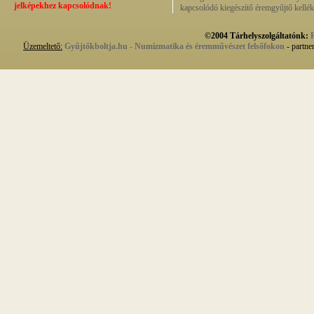
jelképekhez kapcsolódnak!
kapcsolódó kiegészítő éremgyűjtő kellék
©2004 Tárhelyszolgáltatónk:
Üzemeltető:
Gyűjtőkboltja.hu - Numizmatika és éremművészet felsőfokon
- partne