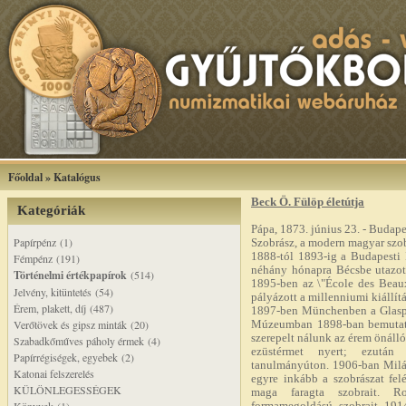
Főoldal
»
Katalógus
Beck Ö. Fülöp életútja
Kategóriák
Pápa, 1873. június 23. - Budape
Papírpénz (1)
Szobrász, a modern magyar szob
1888-tól 1893-ig a Budapesti 
Fémpénz (191)
néhány hónapra Bécsbe utazott
Történelmi értékpapírok
(514)
1895-ben az \"École des Beau
Jelvény, kitüntetés (54)
pályázott a millenniumi kiállít
Érem, plakett, díj (487)
1897-ben Münchenben a Glaspal
Verőtövek és gipsz minták (20)
Múzeumban 1898-ban bemutatot
szerepelt nálunk az érem önálló
Szabadkőműves páholy érmek (4)
ezüstérmet nyert; ezután
Papírrégiségek, egyebek (2)
tanulmányúton. 1906-ban Milán
Katonai felszerelés
egyre inkább a szobrászat fel
KÜLÖNLEGESSÉGEK
maga faragta szobrait. R