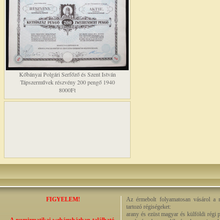
Kőbányai Polgári Serfőző és Szent István
Tápszerművek részvény 200 pengő 1940
8000Ft
FIGYELEM!
Az érmebolt folyamatosan vásárol a n
tartozó régiségeket:
arany és ezüst magyar és külföldi régi 