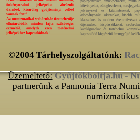
A numizmatikai webáruházban található,
papírpénzeket, emlékpénzeket, minta b
önkényuralmi jelképeket ábrázoló
kötvényeket, zálogleveleket, sorsjegyeke
darabok kizárólag gyűjteményi célból
jelvényeket és kitüntetéseket, pap
vannak fent!
adományozási okiratokat, kisebb milit
Az numizmatikai webáruház üzemeltetője
klasszikus és modern éremművészet alk
elhatárolódik minden fajta szélsőséges
díjérmeket, kisplasztikákat, szobrok
eszmétől, amelyek ezen történelmi
katalógusokat és történelmi könyvek
jelképekhez kapcsolódnak!
kapcsolódó kiegészítő éremgyűjtő kellék
©2004 Tárhelyszolgáltatónk:
Rac
Üzemeltető:
Gyűjtőkboltja.hu - N
partnerünk a Pannonia Terra Numiz
numizmatikus 