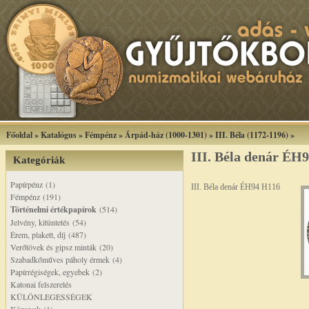
Főoldal
»
Katalógus
»
Fémpénz
»
Árpád-ház (1000-1301)
»
III. Béla (1172-1196)
»
III. Béla denár ÉH
Kategóriák
Papírpénz (1)
III. Béla denár ÉH94 H116
Fémpénz (191)
Történelmi értékpapírok
(514)
Jelvény, kitüntetés (54)
Érem, plakett, díj (487)
Verőtövek és gipsz minták (20)
Szabadkőműves páholy érmek (4)
Papírrégiségek, egyebek (2)
Katonai felszerelés
KÜLÖNLEGESSÉGEK