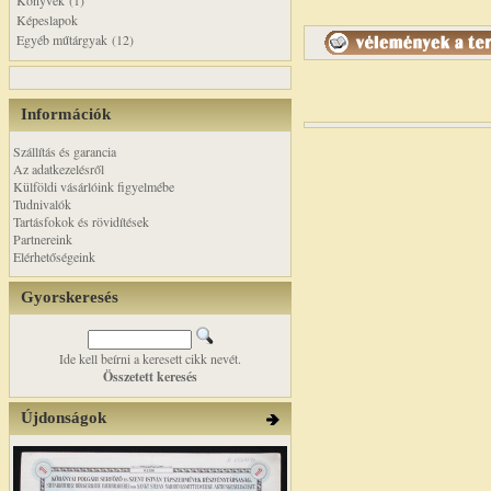
Könyvek (1)
Képeslapok
Egyéb műtárgyak (12)
Információk
Szállítás és garancia
Az adatkezelésről
Külföldi vásárlóink figyelmébe
Tudnivalók
Tartásfokok és rövidítések
Partnereink
Elérhetőségeink
Gyorskeresés
Ide kell beírni a keresett cikk nevét.
Összetett keresés
Újdonságok