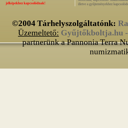
jelképekhez kapcsolódnak!
illetve a gyűjteményekhez kapcsolódó
©2004 Tárhelyszolgáltatónk:
Ra
Üzemeltető:
Gyűjtőkboltja.hu 
partnerünk a Pannonia Terra Nu
numizmatik