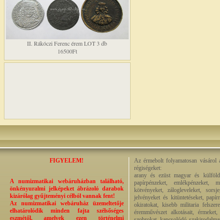
II. Rákóczi Ferenc érem LOT 3 db
16500Ft
FIGYELEM!
Az érmebolt folyamatosan vásárol a
régiségeket:
arany és ezüst magyar és külföldi
A numizmatikai webáruházban található,
papírpénzeket, emlékpénzeket, m
önkényuralmi jelképeket ábrázoló darabok
kötvényeket, zálogleveleket, sors
kizárólag gyűjteményi célból vannak fent!
jelvényeket és kitüntetéseket, papí
Az numizmatikai webáruház üzemeltetője
okiratokat, kisebb militaria felsze
elhatárolódik minden fajta szélsőséges
éremművészet alkotásait, érmeket, p
eszmétől, amelyek ezen történelmi
szobrokat, kapcsolódó szakirodalmat