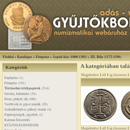
Főoldal
»
Katalógus
»
Fémpénz
»
Árpád-ház (1000-1301)
»
III. Béla (1172-1196)
A kategóriában tal
Kategóriák
Megjelenítve
1
-től
1
-ig (összesen
1
Papírpénz (1)
Fémpénz (191)
Történelmi értékpapírok
(514)
Jelvény, kitüntetés (54)
Érem, plakett, díj (486)
Verőtövek és gipsz minták (20)
Szabadkőműves páholy érmek (4)
Papírrégiségek, egyebek (2)
Katonai felszerelés
KÜLÖNLEGESSÉGEK
Megjelenítve
1
-től
1
-ig (összesen
1