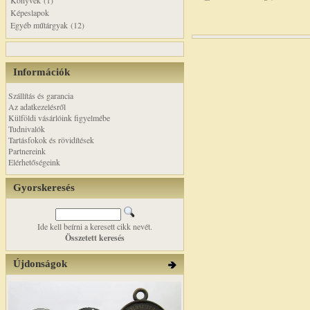
Könyvek (1)
Képeslapok
Egyéb műtárgyak (12)
Információk
Szállítás és garancia
Az adatkezelésről
Külföldi vásárlóink figyelmébe
Tudnivalók
Tartásfokok és rövidítések
Partnereink
Elérhetőségeink
Gyorskeresés
Ide kell beírni a keresett cikk nevét.
Összetett keresés
Újdonságok