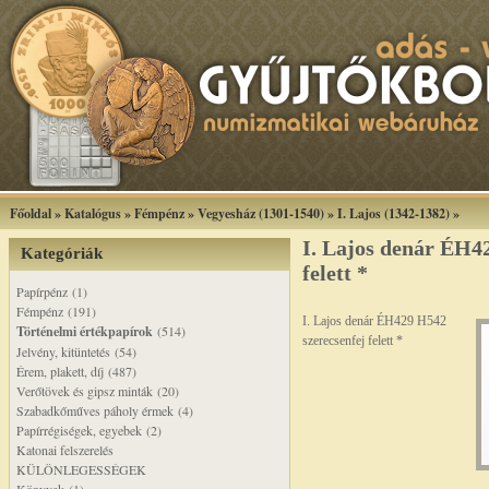
Főoldal
»
Katalógus
»
Fémpénz
»
Vegyesház (1301-1540)
»
I. Lajos (1342-1382)
»
I. Lajos denár ÉH4
Kategóriák
felett *
Papírpénz (1)
Fémpénz (191)
I. Lajos denár ÉH429 H542
Történelmi értékpapírok
(514)
szerecsenfej felett *
Jelvény, kitüntetés (54)
Érem, plakett, díj (487)
Verőtövek és gipsz minták (20)
Szabadkőműves páholy érmek (4)
Papírrégiségek, egyebek (2)
Katonai felszerelés
KÜLÖNLEGESSÉGEK