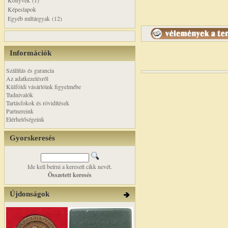
Könyvek (1)
Képeslapok
Egyéb műtárgyak (12)
Információk
Szállítás és garancia
Az adatkezelésről
Külföldi vásárlóink figyelmébe
Tudnivalók
Tartásfokok és rövidítések
Partnereink
Elérhetőségeink
Gyorskeresés
Ide kell beírni a keresett cikk nevét.
Összetett keresés
Újdonságok