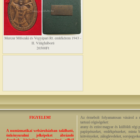
Mercur Műszaki és Vegyipari Rt. emlékérem 1943 -
II. Világháború
26500Ft
FIGYELEM!
Az érmebolt folyamatosan vásárol a n
tartozó régiségeket:
arany és ezüst magyar és külföldi régi 
A numizmatikai webáruházban található,
papírpénzeket, emlékpénzeket, minta b
önkényuralmi jelképeket ábrázoló
kötvényeket, zálogleveleket, sorsjegyeke