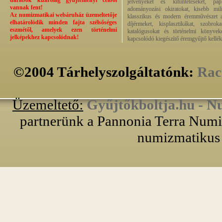
darabok kizárólag gyűjteményi célból
jelvényeket és kitüntetéseket, pap
vannak fent!
adományozási okiratokat, kisebb milit
Az numizmatikai webáruház üzemeltetője
klasszikus és modern éremművészet alk
elhatárolódik minden fajta szélsőséges
díjérmeket, kisplasztikákat, szobrok
eszmétől, amelyek ezen történelmi
katalógusokat és történelmi könyvek
jelképekhez kapcsolódnak!
kapcsolódó kiegészítő éremgyűjtő kellék
©2004 Tárhelyszolgáltatónk:
Rac
Üzemeltető:
Gyűjtőkboltja.hu - N
partnerünk a Pannonia Terra Numiz
numizmatikus 