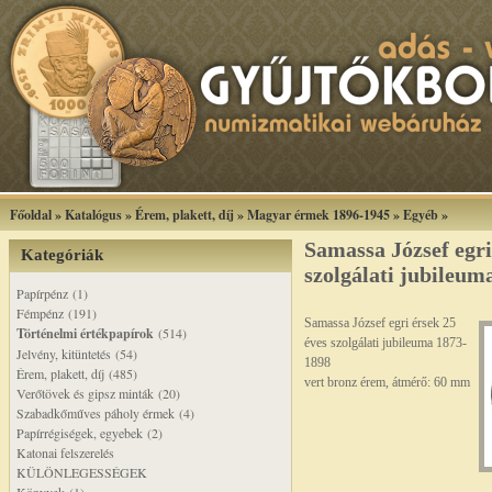
Főoldal
»
Katalógus
»
Érem, plakett, díj
»
Magyar érmek 1896-1945
»
Egyéb
»
Samassa József egri
Kategóriák
szolgálati jubileum
Papírpénz (1)
Fémpénz (191)
Samassa József egri érsek 25
Történelmi értékpapírok
(514)
éves szolgálati jubileuma 1873-
Jelvény, kitüntetés (54)
1898
Érem, plakett, díj (485)
vert bronz érem, átmérő: 60 mm
Verőtövek és gipsz minták (20)
Szabadkőműves páholy érmek (4)
Papírrégiségek, egyebek (2)
Katonai felszerelés
KÜLÖNLEGESSÉGEK