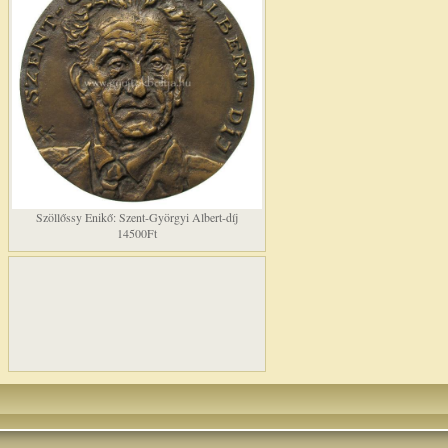
Szöllőssy Enikő: Szent-Györgyi Albert-díj
14500Ft