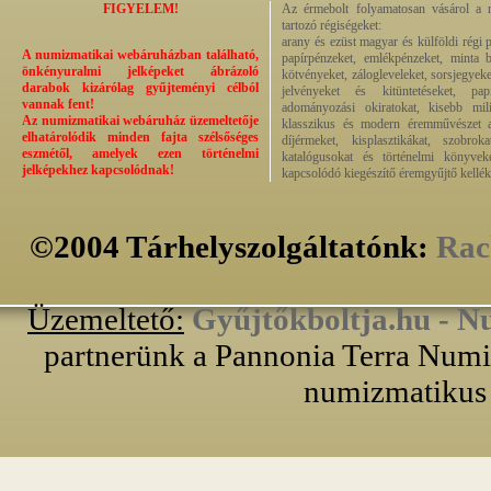
FIGYELEM!
Az érmebolt folyamatosan vásárol a n
tartozó régiségeket:
arany és ezüst magyar és külföldi régi 
A numizmatikai webáruházban található,
papírpénzeket, emlékpénzeket, minta b
önkényuralmi jelképeket ábrázoló
kötvényeket, zálogleveleket, sorsjegyeke
darabok kizárólag gyűjteményi célból
jelvényeket és kitüntetéseket, pap
vannak fent!
adományozási okiratokat, kisebb milit
Az numizmatikai webáruház üzemeltetője
klasszikus és modern éremművészet alk
elhatárolódik minden fajta szélsőséges
díjérmeket, kisplasztikákat, szobrok
eszmétől, amelyek ezen történelmi
katalógusokat és történelmi könyvek
jelképekhez kapcsolódnak!
kapcsolódó kiegészítő éremgyűjtő kellék
©2004 Tárhelyszolgáltatónk:
Rac
Üzemeltető:
Gyűjtőkboltja.hu - N
partnerünk a Pannonia Terra Numiz
numizmatikus 