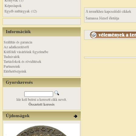
Könyvek (1)
Képeslapok
Egyéb műtárgyak (12)
A termékhez kapcsolódó cikkek
Samassa József életútja
Információk
Szállítás és garancia
Az adatkezelésről
Külföldi vásárlóink figyelmébe
Tudnivalók
Tartásfokok és rövidítések
Partnereink
Elérhetőségeink
Gyorskeresés
Ide kell beírni a keresett cikk nevét.
Összetett keresés
Újdonságok