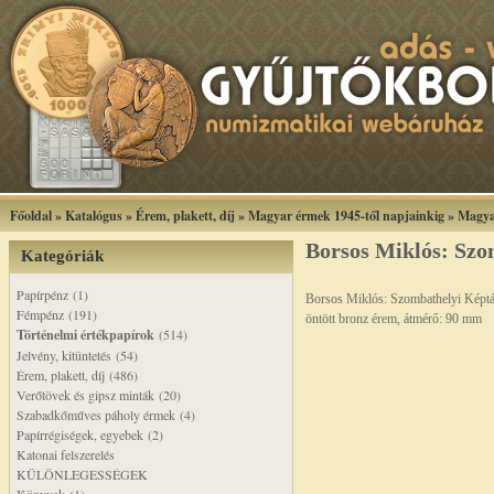
Főoldal
»
Katalógus
»
Érem, plakett, díj
»
Magyar érmek 1945-től napjainkig
»
Magya
Borsos Miklós: Szo
Kategóriák
Papírpénz (1)
Borsos Miklós: Szombathelyi Képtá
Fémpénz (191)
öntött bronz érem, átmérő: 90 mm
Történelmi értékpapírok
(514)
Jelvény, kitüntetés (54)
Érem, plakett, díj (486)
Verőtövek és gipsz minták (20)
Szabadkőműves páholy érmek (4)
Papírrégiségek, egyebek (2)
Katonai felszerelés
KÜLÖNLEGESSÉGEK