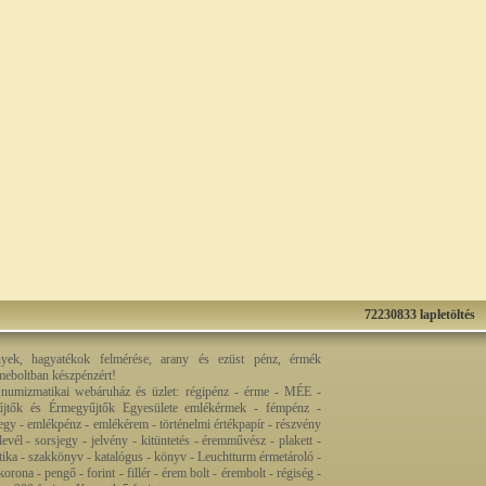
72230833 lapletöltés
nyek, hagyatékok felmérése, arany és ezüst pénz, érmék
rmeboltban készpénzért!
 numizmatikai webáruház és üzlet: régipénz - érme - MÉE -
jtők és Érmegyűjtők Egyesülete emlékérmek - fémpénz -
egy - emlékpénz - emlékérem - történelmi értékpapír - részvény
levél - sorsjegy - jelvény - kitüntetés - éremművész - plakett -
ztika - szakkönyv - katalógus - könyv - Leuchtturm érmetároló -
orona - pengő - forint - fillér - érem bolt - érembolt - régiség -