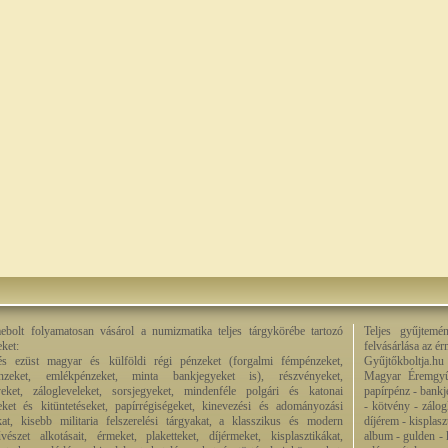
bolt folyamatosan vásárol a numizmatika teljes tárgykörébe tartozó
Teljes gyűjtemé
eket:
felvásárlása az é
és ezüst magyar és külföldi régi pénzeket (forgalmi fémpénzeket,
Gyűjtőkboltja.hu
énzeket, emlékpénzeket, minta bankjegyeket is), részvényeket,
Magyar Éremgyű
eket, zálogleveleket, sorsjegyeket, mindenféle polgári és katonai
papírpénz - bankj
eket és kitüntetéseket, papírrégiségeket, kinevezési és adományozási
- kötvény - zálog
kat, kisebb militaria felszerelési tárgyakat, a klasszikus és modern
díjérem - kisplas
észet alkotásait, érmeket, plaketteket, díjérmeket, kisplasztikákat,
album - gulden - k