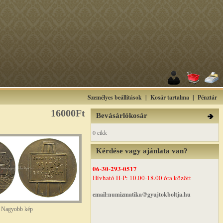
Személyes beállítások
|
Kosár tartalma
|
Pénztár
16000Ft
Bevásárlókosár
0 cikk
Kérdése vagy ajánlata van?
06-30-293-0517
Hívható H-P: 10.00-18.00 óra között
email:numizmatika@gyujtokboltja.hu
Nagyobb kép