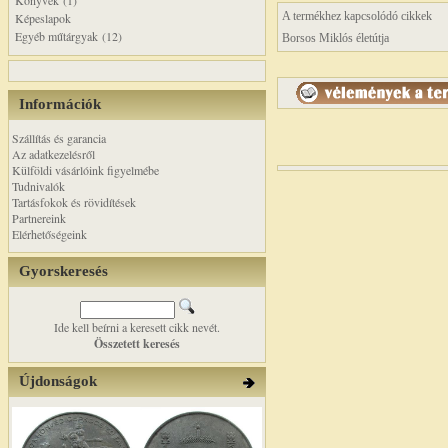
Könyvek (1)
A termékhez kapcsolódó cikkek
Képeslapok
Egyéb műtárgyak (12)
Borsos Miklós életútja
Információk
Szállítás és garancia
Az adatkezelésről
Külföldi vásárlóink figyelmébe
Tudnivalók
Tartásfokok és rövidítések
Partnereink
Elérhetőségeink
Gyorskeresés
Ide kell beírni a keresett cikk nevét.
Összetett keresés
Újdonságok