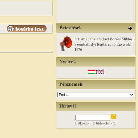
Értesítések
Értesítés a frissítésekről
Borsos Miklós:
Szombathelyi Képtárépítő Egyesület
1976
Nyelvek
Pénznemek
Hírlevél
Iratkozzon fel hírlevelünkre!