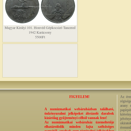
Magyar Királyi 101. Honvéd Gépkocsizó Tanezred
1942 Karácsony
5500Ft
FIGYELEM!
Az érme
régiség
arany 
A numizmatikai webáruházban található,
papírp
önkényuralmi jelképeket ábrázoló darabok
kötvény
kizárólag gyűjteményi célból vannak fent!
jelvény
Az numizmatikai webáruház üzemeltetője
okirato
elhatárolódik minden fajta szélsőséges
éremműv