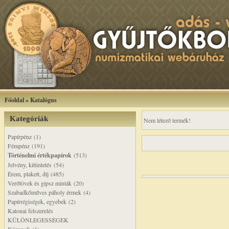
Főoldal
»
Katalógus
Kategóriák
Nem létező termék!
Papírpénz (1)
Fémpénz (191)
Történelmi értékpapírok
(513)
Jelvény, kitüntetés (54)
Érem, plakett, díj (485)
Verőtövek és gipsz minták (20)
Szabadkőműves páholy érmek (4)
Papírrégiségek, egyebek (2)
Katonai felszerelés
KÜLÖNLEGESSÉGEK