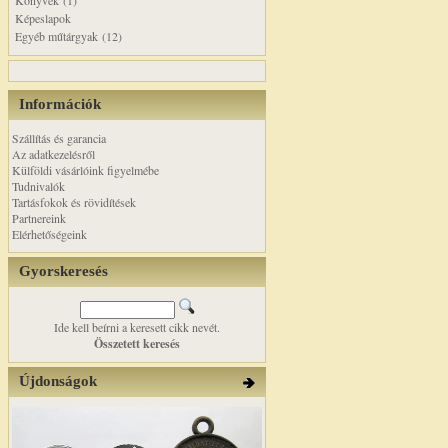
Könyvek (1)
Képeslapok
Egyéb műtárgyak (12)
Információk
Szállítás és garancia
Az adatkezelésről
Külföldi vásárlóink figyelmébe
Tudnivalók
Tartásfokok és rövidítések
Partnereink
Elérhetőségeink
Gyorskeresés
Ide kell beírni a keresett cikk nevét.
Összetett keresés
Újdonságok