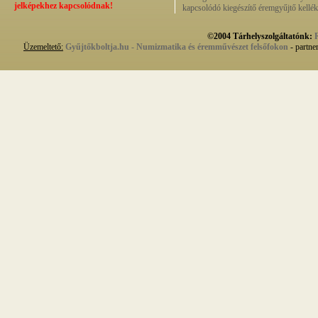
jelképekhez kapcsolódnak!
kapcsolódó kiegészítő éremgyűjtő kellék
©2004 Tárhelyszolgáltatónk:
Üzemeltető:
Gyűjtőkboltja.hu - Numizmatika és éremművészet felsőfokon
- partne