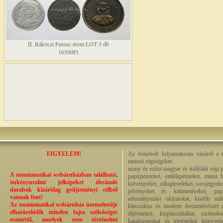
II. Rákóczi Ferenc érem LOT 3 db
16500Ft
FIGYELEM!
Az érmebolt folyamatosan vásárol a n
tartozó régiségeket:
arany és ezüst magyar és külföldi régi 
A numizmatikai webáruházban található,
papírpénzeket, emlékpénzeket, minta b
önkényuralmi jelképeket ábrázoló
kötvényeket, zálogleveleket, sorsjegyeke
darabok kizárólag gyűjteményi célból
jelvényeket és kitüntetéseket, pap
vannak fent!
adományozási okiratokat, kisebb milit
Az numizmatikai webáruház üzemeltetője
klasszikus és modern éremművészet alk
elhatárolódik minden fajta szélsőséges
díjérmeket, kisplasztikákat, szobrok
eszmétől, amelyek ezen történelmi
katalógusokat és történelmi könyvek