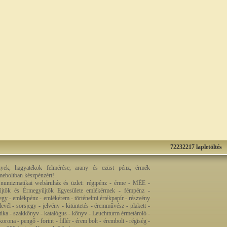
72232217 lapletöltés
nyek, hagyatékok felmérése, arany és ezüst pénz, érmék
rmeboltban készpénzért!
 numizmatikai webáruház és üzlet: régipénz - érme - MÉE -
jtők és Érmegyűjtők Egyesülete emlékérmek - fémpénz -
egy - emlékpénz - emlékérem - történelmi értékpapír - részvény
levél - sorsjegy - jelvény - kitüntetés - éremművész - plakett -
ztika - szakkönyv - katalógus - könyv - Leuchtturm érmetároló -
orona - pengő - forint - fillér - érem bolt - érembolt - régiség -