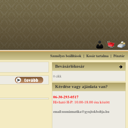
Személyes beállítások
|
Kosár tartalma
|
Pénztár
Bevásárlókosár
0 cikk
Kérdése vagy ajánlata van?
06-30-293-0517
Hívható H-P: 10.00-18.00 óra között
email:numizmatika@gyujtokboltja.hu