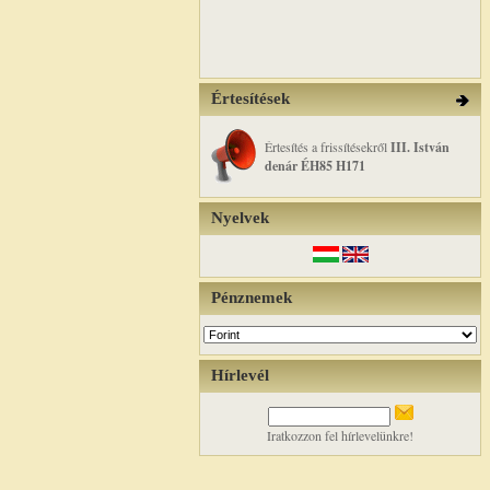
Értesítések
Értesítés a frissítésekről
III. István
denár ÉH85 H171
Nyelvek
Pénznemek
Hírlevél
Iratkozzon fel hírlevelünkre!