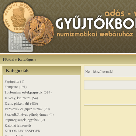
Főoldal
»
Katalógus
»
Kategóriák
Nem létező termék!
Papírpénz (1)
Fémpénz (191)
Történelmi értékpapírok
(514)
Jelvény, kitüntetés (54)
Érem, plakett, díj (486)
Verőtövek és gipsz minták (20)
Szabadkőműves páholy érmek (4)
Papírrégiségek, egyebek (2)
Katonai felszerelés
KÜLÖNLEGESSÉGEK