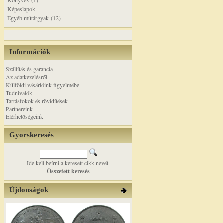
Könyvek (1)
Képeslapok
Egyéb műtárgyak (12)
Információk
Szállítás és garancia
Az adatkezelésről
Külföldi vásárlóink figyelmébe
Tudnivalók
Tartásfokok és rövidítések
Partnereink
Elérhetőségeink
Gyorskeresés
Ide kell beírni a keresett cikk nevét.
Összetett keresés
Újdonságok