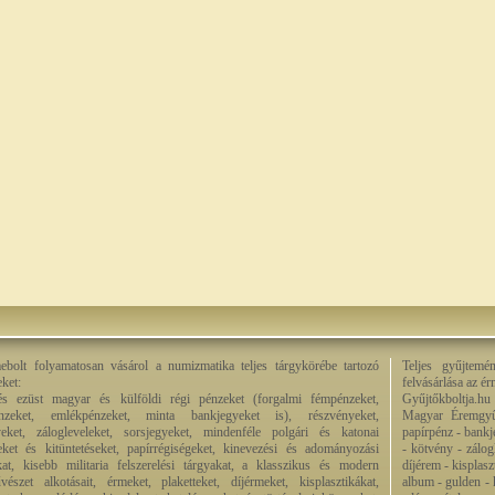
bolt folyamatosan vásárol a numizmatika teljes tárgykörébe tartozó
Teljes gyűjtemé
eket:
felvásárlása az é
és ezüst magyar és külföldi régi pénzeket (forgalmi fémpénzeket,
Gyűjtőkboltja.hu
énzeket, emlékpénzeket, minta bankjegyeket is), részvényeket,
Magyar Éremgyű
eket, zálogleveleket, sorsjegyeket, mindenféle polgári és katonai
papírpénz - bankj
eket és kitüntetéseket, papírrégiségeket, kinevezési és adományozási
- kötvény - zálog
kat, kisebb militaria felszerelési tárgyakat, a klasszikus és modern
díjérem - kisplas
észet alkotásait, érmeket, plaketteket, díjérmeket, kisplasztikákat,
album - gulden - k