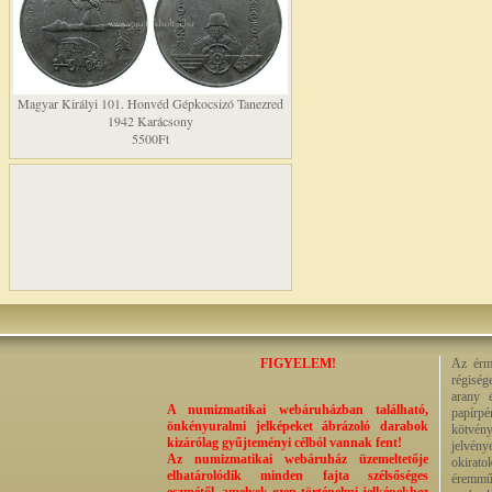
Magyar Királyi 101. Honvéd Gépkocsizó Tanezred
1942 Karácsony
5500Ft
FIGYELEM!
Az érme
régiség
arany 
A numizmatikai webáruházban található,
papírp
önkényuralmi jelképeket ábrázoló darabok
kötvény
kizárólag gyűjteményi célból vannak fent!
jelvény
Az numizmatikai webáruház üzemeltetője
okirato
elhatárolódik minden fajta szélsőséges
éremműv