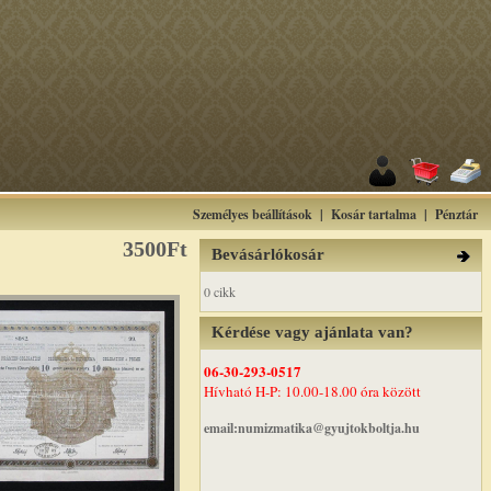
Személyes beállítások
|
Kosár tartalma
|
Pénztár
3500Ft
Bevásárlókosár
0 cikk
Kérdése vagy ajánlata van?
06-30-293-0517
Hívható H-P: 10.00-18.00 óra között
email:numizmatika@gyujtokboltja.hu