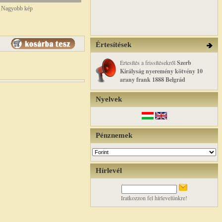
Nagyobb kép
Értesítések
Értesítés a frissítésekről
Szerb
Királyság nyeremény kötvény 10
arany frank 1888 Belgrád
Nyelvek
Pénznemek
Hírlevél
Iratkozzon fel hírlevelünkre!