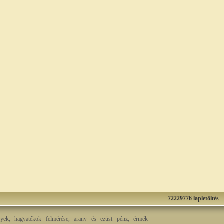
72229776 lapletöltés
nyek, hagyatékok felmérése, arany és ezüst pénz, érmék