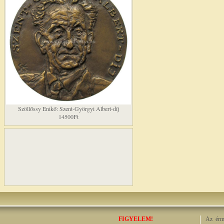
Szöllőssy Enikő: Szent-Györgyi Albert-díj
14500Ft
FIGYELEM!
Az érme