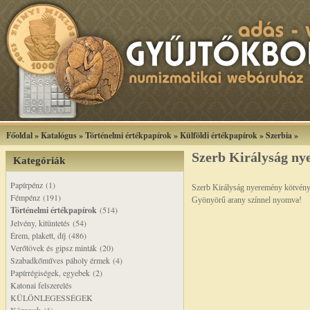
Főoldal
»
Katalógus
»
Történelmi értékpapírok
»
Külföldi értékpapírok
»
Szerbia
»
Szerb Királyság ny
Kategóriák
Papírpénz (1)
Szerb Királyság nyeremény kötvény 
Fémpénz (191)
Gyönyörű arany színnel nyomva!
Történelmi értékpapírok
(514)
Jelvény, kitüntetés (54)
Érem, plakett, díj (486)
Verőtövek és gipsz minták (20)
Szabadkőműves páholy érmek (4)
Papírrégiségek, egyebek (2)
Katonai felszerelés
KÜLÖNLEGESSÉGEK