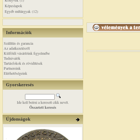
Könyvek (1)
Képeslapok
Egyéb műtárgyak (12)
Információk
Szállítás és garancia
Az adatkezelésről
Külföldi vásárlóink figyelmébe
Tudnivalók
Tartásfokok és rövidítések
Partnereink
Elérhetőségeink
Gyorskeresés
Ide kell beírni a keresett cikk nevét.
Összetett keresés
Újdonságok