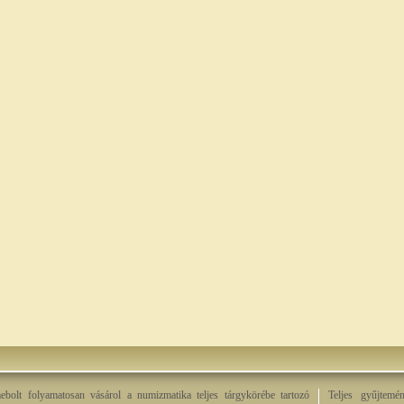
bolt folyamatosan vásárol a numizmatika teljes tárgykörébe tartozó
Teljes gyűjtemé