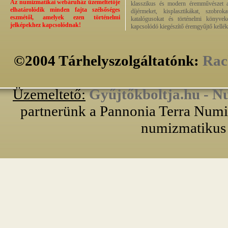
Az numizmatikai webáruház üzemeltetője
klasszikus és modern éremművészet alk
elhatárolódik minden fajta szélsőséges
díjérmeket, kisplasztikákat, szobrok
eszmétől, amelyek ezen történelmi
katalógusokat és történelmi könyvek
jelképekhez kapcsolódnak!
kapcsolódó kiegészítő éremgyűjtő kellék
©2004 Tárhelyszolgáltatónk:
Rac
Üzemeltető:
Gyűjtőkboltja.hu - N
partnerünk a Pannonia Terra Numiz
numizmatikus 