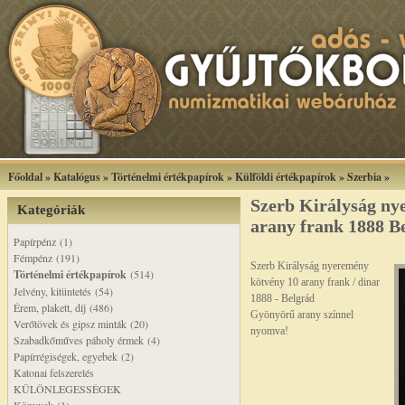
Főoldal
»
Katalógus
»
Történelmi értékpapírok
»
Külföldi értékpapírok
»
Szerbia
»
Szerb Királyság ny
Kategóriák
arany frank 1888 B
Papírpénz (1)
Fémpénz (191)
Szerb Királyság nyeremény
Történelmi értékpapírok
(514)
kötvény 10 arany frank / dinar
Jelvény, kitüntetés (54)
1888 - Belgrád
Érem, plakett, díj (486)
Gyönyörű arany színnel
Verőtövek és gipsz minták (20)
nyomva!
Szabadkőműves páholy érmek (4)
Papírrégiségek, egyebek (2)
Katonai felszerelés
KÜLÖNLEGESSÉGEK