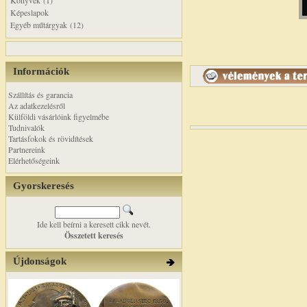
Könyvek (1)
Képeslapok
Egyéb műtárgyak (12)
Információk
Szállítás és garancia
Az adatkezelésről
Külföldi vásárlóink figyelmébe
Tudnivalók
Tartásfokok és rövidítések
Partnereink
Elérhetőségeink
Gyorskeresés
Ide kell beírni a keresett cikk nevét.
Összetett keresés
Újdonságok