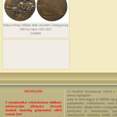
Farkas Ferenc: Mihály deák városbíró / Zalaegerszeg
600 éve város 1421-2021
24500Ft
FIGYELEM!
Az érmebolt folyamatosan vásárol a n
tartozó régiségeket:
arany és ezüst magyar és külföldi régi 
A numizmatikai webáruházban található,
papírpénzeket, emlékpénzeket, minta b
önkényuralmi jelképeket ábrázoló
kötvényeket, zálogleveleket, sorsjegyeke
darabok kizárólag gyűjteményi célból
jelvényeket és kitüntetéseket, pap
vannak fent!
adományozási okiratokat, kisebb milit