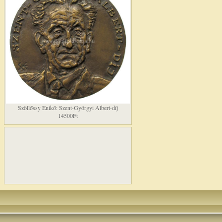
Szöllőssy Enikő: Szent-Györgyi Albert-díj
14500Ft