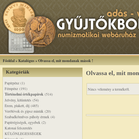
Főoldal
»
Katalógus
»
Olvassa el, mit mondanak mások !
Kategóriák
Olvassa el, mit mo
Papírpénz (1)
Fémpénz (191)
Nincs vélemény a termékről.
Történelmi értékpapírok
(514)
Jelvény, kitüntetés (54)
Érem, plakett, díj (485)
Verőtövek és gipsz minták (20)
Szabadkőműves páholy érmek (4)
Papírrégiségek, egyebek (2)
Katonai felszerelés
KÜLÖNLEGESSÉGEK