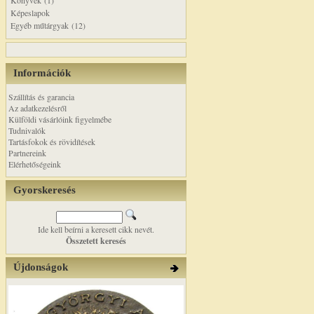
Könyvek (1)
Képeslapok
Egyéb műtárgyak (12)
Információk
Szállítás és garancia
Az adatkezelésről
Külföldi vásárlóink figyelmébe
Tudnivalók
Tartásfokok és rövidítések
Partnereink
Elérhetőségeink
Gyorskeresés
Ide kell beírni a keresett cikk nevét.
Összetett keresés
Újdonságok