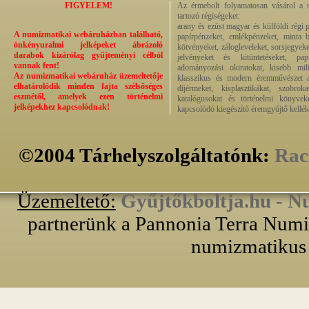
FIGYELEM!
Az érmebolt folyamatosan vásárol a n
tartozó régiségeket:
arany és ezüst magyar és külföldi régi 
A numizmatikai webáruházban található,
papírpénzeket, emlékpénzeket, minta b
önkényuralmi jelképeket ábrázoló
kötvényeket, zálogleveleket, sorsjegyeke
darabok kizárólag gyűjteményi célból
jelvényeket és kitüntetéseket, pap
vannak fent!
adományozási okiratokat, kisebb milit
Az numizmatikai webáruház üzemeltetője
klasszikus és modern éremművészet alk
elhatárolódik minden fajta szélsőséges
díjérmeket, kisplasztikákat, szobrok
eszmétől, amelyek ezen történelmi
katalógusokat és történelmi könyvek
jelképekhez kapcsolódnak!
kapcsolódó kiegészítő éremgyűjtő kellék
©2004 Tárhelyszolgáltatónk:
Rac
Üzemeltető:
Gyűjtőkboltja.hu - N
partnerünk a Pannonia Terra Numiz
numizmatikus 