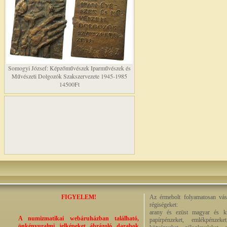
Somogyi József: Képzőművészek Iparművészek és
Művészeti Dolgozók Szakszervezete 1945-1985
14500Ft
FIGYELEM!
Az érmebolt folyamatosan vásá
régiségeket:
arany és ezüst magyar és kül
A numizmatikai webáruházban található,
papírpénzeket, emlékpénzek
önkényuralmi jelképeket ábrázoló darabok