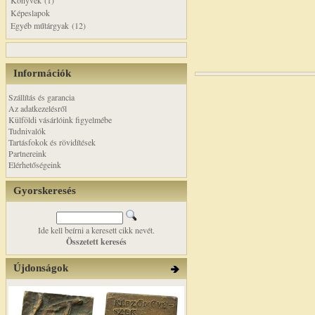
Könyvek (1)
Képeslapok
Egyéb műtárgyak (12)
Információk
Szállítás és garancia
Az adatkezelésről
Külföldi vásárlóink figyelmébe
Tudnivalók
Tartásfokok és rövidítések
Partnereink
Elérhetőségeink
Gyorskeresés
Ide kell beírni a keresett cikk nevét.
Összetett keresés
Újdonságok