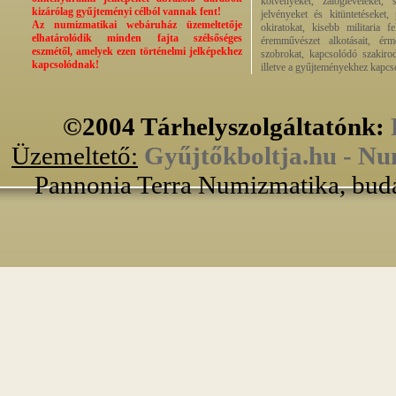
kötvényeket, zálogleveleket,
kizárólag gyűjteményi célból vannak fent!
jelvényeket és kitüntetéseket,
Az numizmatikai webáruház üzemeltetője
okiratokat, kisebb militaria f
elhatárolódik minden fajta szélsőséges
éremművészet alkotásait, érmek
eszmétől, amelyek ezen történelmi jelképekhez
szobrokat, kapcsolódó szakirod
kapcsolódnak!
illetve a gyűjteményekhez kapcs
©2004 Tárhelyszolgáltatónk:
Üzemeltető:
Gyűjtőkboltja.hu - Nu
Pannonia Terra Numizmatika, buda