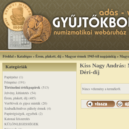
Főoldal
»
Katalógus
»
Érem, plakett, díj
»
Magyar érmek 1945-től napjainkig
»
Magya
Kiss Nagy András: 
Kategóriák
Déri-díj
Papírpénz (1)
Fémpénz (191)
Történelmi értékpapírok
(513)
Nincs vélemény a termékről.
Jelvény, kitüntetés (54)
Érem, plakett, díj (485)
Verőtövek és gipsz minták (20)
Szabadkőműves páholy érmek (4)
Papírrégiségek, egyebek (2)
Katonai felszerelés
KÜLÖNLEGESSÉGEK