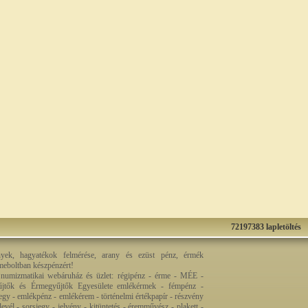
72197383 lapletöltés
nyek, hagyatékok felmérése, arany és ezüst pénz, érmék
rmeboltban készpénzért!
 numizmatikai webáruház és üzlet: régipénz - érme - MÉE -
jtők és Érmegyűjtők Egyesülete emlékérmek - fémpénz -
egy - emlékpénz - emlékérem - történelmi értékpapír - részvény
levél - sorsjegy - jelvény - kitüntetés - éremművész - plakett -