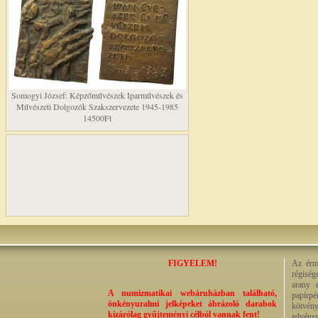
Somogyi József: Képzőművészek Iparművészek és
Művészeti Dolgozók Szakszervezete 1945-1985
14500Ft
FIGYELEM!
Az érme
régiség
arany 
A numizmatikai webáruházban található,
papírp
önkényuralmi jelképeket ábrázoló darabok
kötvény
kizárólag gyűjteményi célból vannak fent!
jelvény