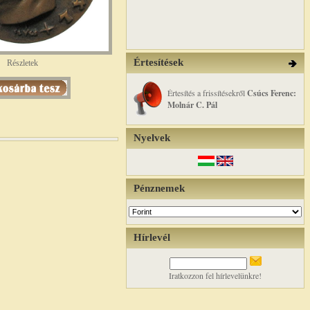
Értesítések
Részletek
Értesítés a frissítésekről
Csúcs Ferenc:
Molnár C. Pál
Nyelvek
Pénznemek
Hírlevél
Iratkozzon fel hírlevelünkre!