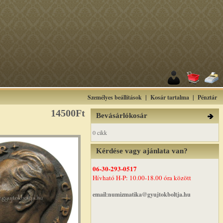
Személyes beállítások
|
Kosár tartalma
|
Pénztár
14500Ft
Bevásárlókosár
0 cikk
Kérdése vagy ajánlata van?
06-30-293-0517
Hívható H-P: 10.00-18.00 óra között
email:numizmatika@gyujtokboltja.hu