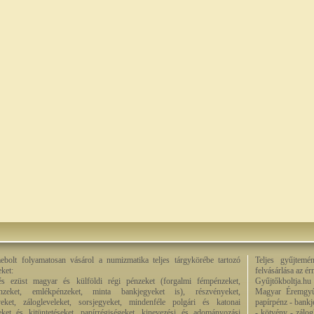
bolt folyamatosan vásárol a numizmatika teljes tárgykörébe tartozó
Teljes gyűjtemé
eket:
felvásárlása az é
és ezüst magyar és külföldi régi pénzeket (forgalmi fémpénzeket,
Gyűjtőkboltja.hu
énzeket, emlékpénzeket, minta bankjegyeket is), részvényeket,
Magyar Éremgyű
eket, zálogleveleket, sorsjegyeket, mindenféle polgári és katonai
papírpénz - bankj
eket és kitüntetéseket, papírrégiségeket, kinevezési és adományozási
- kötvény - zálog