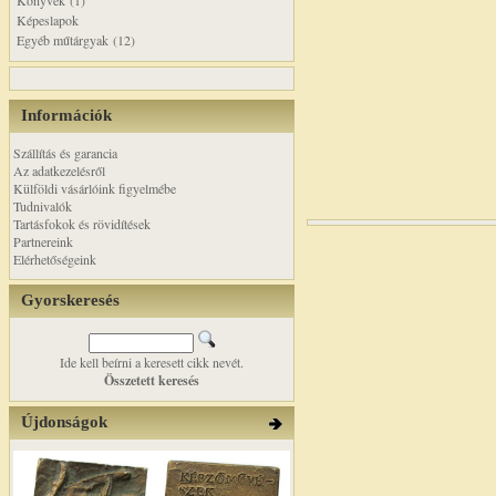
Könyvek (1)
Képeslapok
Egyéb műtárgyak (12)
Információk
Szállítás és garancia
Az adatkezelésről
Külföldi vásárlóink figyelmébe
Tudnivalók
Tartásfokok és rövidítések
Partnereink
Elérhetőségeink
Gyorskeresés
Ide kell beírni a keresett cikk nevét.
Összetett keresés
Újdonságok