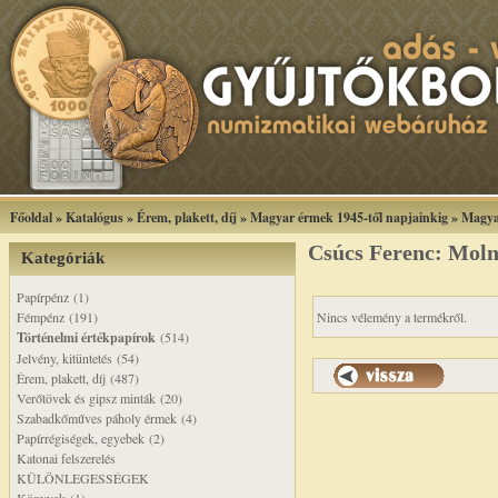
Főoldal
»
Katalógus
»
Érem, plakett, díj
»
Magyar érmek 1945-től napjainkig
»
Magya
Csúcs Ferenc: Moln
Kategóriák
Papírpénz (1)
Fémpénz (191)
Nincs vélemény a termékről.
Történelmi értékpapírok
(514)
Jelvény, kitüntetés (54)
Érem, plakett, díj (487)
Verőtövek és gipsz minták (20)
Szabadkőműves páholy érmek (4)
Papírrégiségek, egyebek (2)
Katonai felszerelés
KÜLÖNLEGESSÉGEK