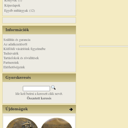
Könyvek (1)
Képeslapok
Egyéb műtárgyak (12)
Információk
Szállítás és garancia
Az adatkezelésről
Külföldi vásárlóink figyelmébe
Tudnivalók
Tartásfokok és rövidítések
Partnereink
Elérhetőségeink
Gyorskeresés
Ide kell beírni a keresett cikk nevét.
Összetett keresés
Újdonságok