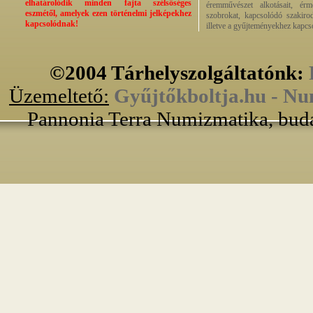
elhatárolódik minden fajta szélsőséges
éremművészet alkotásait, érmek
eszmétől, amelyek ezen történelmi jelképekhez
szobrokat, kapcsolódó szakirod
kapcsolódnak!
illetve a gyűjteményekhez kapcs
©2004 Tárhelyszolgáltatónk:
Üzemeltető:
Gyűjtőkboltja.hu - Nu
Pannonia Terra Numizmatika, buda