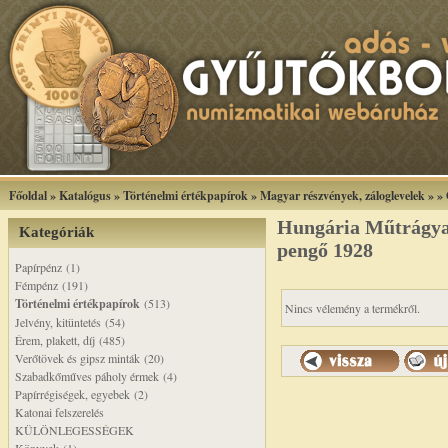
Főoldal
»
Katalógus
»
Történelmi értékpapírok
»
Magyar részvények, záloglevelek
»
»
Hungária Műtrágya 
Kategóriák
pengő 1928
Papírpénz (1)
Fémpénz (191)
Történelmi értékpapírok
(513)
Nincs vélemény a termékről.
Jelvény, kitüntetés (54)
Érem, plakett, díj (485)
Verőtövek és gipsz minták (20)
Szabadkőműves páholy érmek (4)
Papírrégiségek, egyebek (2)
Katonai felszerelés
KÜLÖNLEGESSÉGEK