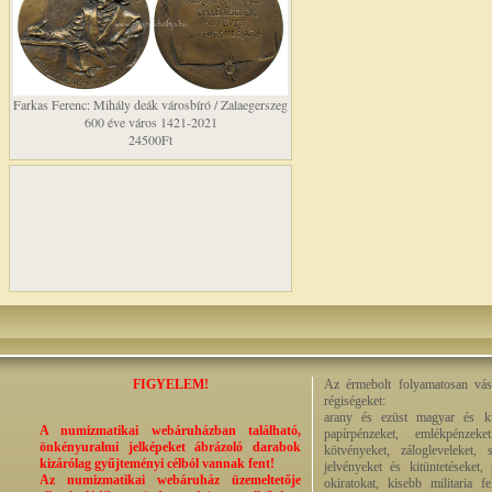
Farkas Ferenc: Mihály deák városbíró / Zalaegerszeg
600 éve város 1421-2021
24500Ft
FIGYELEM!
Az érmebolt folyamatosan vásá
régiségeket:
arany és ezüst magyar és kül
A numizmatikai webáruházban található,
papírpénzeket, emlékpénzek
önkényuralmi jelképeket ábrázoló darabok
kötvényeket, zálogleveleket,
kizárólag gyűjteményi célból vannak fent!
jelvényeket és kitüntetéseket,
Az numizmatikai webáruház üzemeltetője
okiratokat, kisebb militaria f