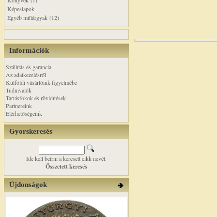
Könyvek (1)
Képeslapok
Egyéb műtárgyak (12)
Információk
Szállítás és garancia
Az adatkezelésről
Külföldi vásárlóink figyelmébe
Tudnivalók
Tartásfokok és rövidítések
Partnereink
Elérhetőségeink
Gyorskeresés
Ide kell beírni a keresett cikk nevét.
Összetett keresés
Újdonságok