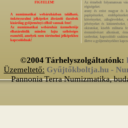
FIGYELEM!
Az érmebolt folyamatosan vásá
régiségeket:
arany és ezüst magyar és kül
A numizmatikai webáruházban található,
papírpénzeket, emlékpénzek
önkényuralmi jelképeket ábrázoló darabok
kötvényeket, zálogleveleket,
kizárólag gyűjteményi célból vannak fent!
jelvényeket és kitüntetéseket,
Az numizmatikai webáruház üzemeltetője
okiratokat, kisebb militaria f
elhatárolódik minden fajta szélsőséges
éremművészet alkotásait, érmek
eszmétől, amelyek ezen történelmi jelképekhez
szobrokat, kapcsolódó szakirod
kapcsolódnak!
illetve a gyűjteményekhez kapcs
©2004 Tárhelyszolgáltatónk:
Üzemeltető:
Gyűjtőkboltja.hu - Nu
Pannonia Terra Numizmatika, buda