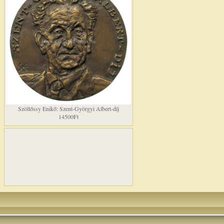
Szöllőssy Enikő: Szent-Györgyi Albert-díj
14500Ft