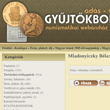
Főoldal
»
Katalógus
»
Érem, plakett, díj
»
Magyar érmek 1945-től napjainkig
»
Magya
Mladonyiczky Béla:
Kategóriák
Papírpénz (1)
Fémpénz (191)
Nincs vélemény a termékről.
Történelmi értékpapírok
(514)
Jelvény, kitüntetés (54)
Érem, plakett, díj (486)
Verőtövek és gipsz minták (20)
Szabadkőműves páholy érmek (4)
Papírrégiségek, egyebek (2)
Katonai felszerelés
KÜLÖNLEGESSÉGEK