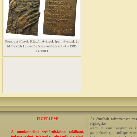
Somogyi József: Képzőművészek Iparművészek és
Művészeti Dolgozók Szakszervezete 1945-1985
14500Ft
FIGYELEM!
Az érmebolt folyamatosan vásá
régiségeket:
arany és ezüst magyar és kül
A numizmatikai webáruházban található,
papírpénzeket, emlékpénzek
önkényuralmi jelképeket ábrázoló darabok