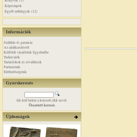
Könyvek (1)
Képeslapok
Egyéb műtárgyak (12)
Információk
Szállítás és garancia
Az adatkezelésről
Külföldi vásárlóink figyelmébe
Tudnivalók
Tartásfokok és rövidítések
Partnereink
Elérhetőségeink
Gyorskeresés
Ide kell beírni a keresett cikk nevét.
Összetett keresés
Újdonságok