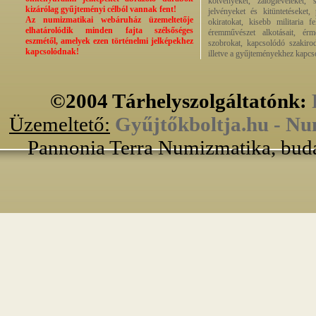
kötvényeket, zálogleveleket,
kizárólag gyűjteményi célból vannak fent!
jelvényeket és kitüntetéseket,
Az numizmatikai webáruház üzemeltetője
okiratokat, kisebb militaria f
elhatárolódik minden fajta szélsőséges
éremművészet alkotásait, érmek
eszmétől, amelyek ezen történelmi jelképekhez
szobrokat, kapcsolódó szakirod
kapcsolódnak!
illetve a gyűjteményekhez kapcs
©2004 Tárhelyszolgáltatónk:
Üzemeltető:
Gyűjtőkboltja.hu - Nu
Pannonia Terra Numizmatika, buda