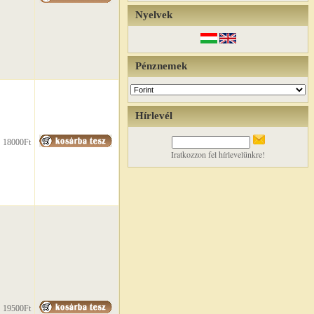
Nyelvek
Pénznemek
Hírlevél
18000Ft
Iratkozzon fel hírlevelünkre!
19500Ft