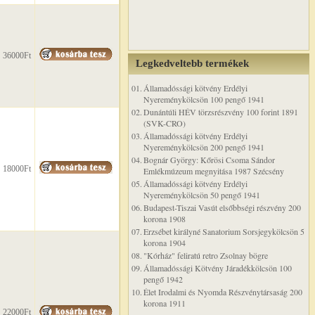
36000Ft
Legkedveltebb termékek
01.
Államadóssági kötvény Erdélyi
Nyereménykölcsön 100 pengő 1941
02.
Dunántúli HÉV törzsrészvény 100 forint 1891
(SVK-CRO)
03.
Államadóssági kötvény Erdélyi
Nyereménykölcsön 200 pengő 1941
04.
Bognár György: Kőrösi Csoma Sándor
18000Ft
Emlékmúzeum megnyitása 1987 Szécsény
05.
Államadóssági kötvény Erdélyi
Nyereménykölcsön 50 pengő 1941
06.
Budapest-Tiszai Vasút elsőbbségi részvény 200
korona 1908
07.
Erzsébet királyné Sanatorium Sorsjegykölcsön 5
korona 1904
08.
"Kórház" feliratú retro Zsolnay bögre
09.
Államadóssági Kötvény Járadékkölcsön 100
pengő 1942
10.
Élet Irodalmi és Nyomda Részvénytársaság 200
korona 1911
22000Ft