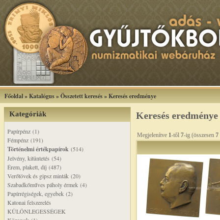
Főoldal
»
Katalógus
»
Összetett keresés
»
Keresés eredménye
Kategóriák
Keresés eredménye
Papírpénz (1)
Megjelenítve
1
-től
7
-ig (összesen
7
Fémpénz (191)
Történelmi értékpapírok
(514)
Jelvény, kitüntetés (54)
Érem, plakett, díj (487)
Verőtövek és gipsz minták (20)
Szabadkőműves páholy érmek (4)
Papírrégiségek, egyebek (2)
Katonai felszerelés
KÜLÖNLEGESSÉGEK