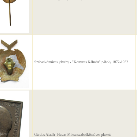
Szabadkőműves jelvény - "Könyves Kálmán" páholy 1872-1932
Gárdos Aladár: Havas Miksa szabadkőműves plakett