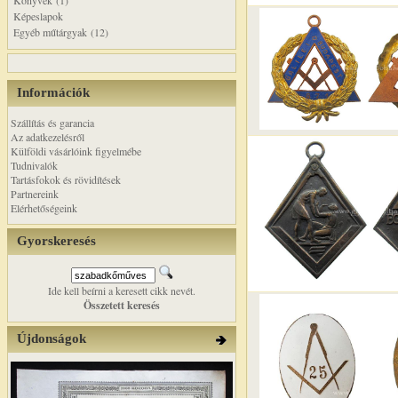
Könyvek (1)
Képeslapok
Egyéb műtárgyak (12)
Információk
Szállítás és garancia
Az adatkezelésről
Külföldi vásárlóink figyelmébe
Tudnivalók
Tartásfokok és rövidítések
Partnereink
Elérhetőségeink
Gyorskeresés
Ide kell beírni a keresett cikk nevét.
Összetett keresés
Újdonságok