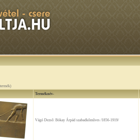
termék)
Terméknév-
Vágó Dezső: Bókay Árpád szabadkőműves /1856-1919/