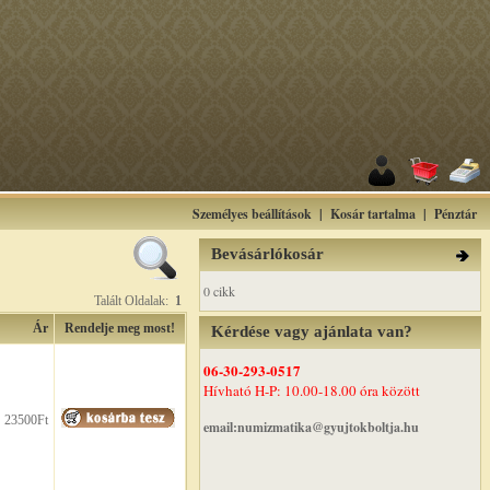
Személyes beállítások
|
Kosár tartalma
|
Pénztár
Bevásárlókosár
0 cikk
Talált Oldalak:
1
Ár
Rendelje meg most!
Kérdése vagy ajánlata van?
06-30-293-0517
Hívható H-P: 10.00-18.00 óra között
23500Ft
email:numizmatika@gyujtokboltja.hu