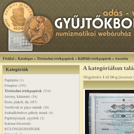
Főoldal
»
Katalógus
»
Történelmi értékpapírok
»
Külföldi értékpapírok
»
Ausztria
A kategóriában tal
Kategóriák
Megjelenítve
1
-től
14
-ig (összesen
Papírpénz (1)
Fémpénz (191)
Történelmi értékpapírok
(514)
Jelvény, kitüntetés (54)
Érem, plakett, díj (487)
Verőtövek és gipsz minták (20)
Szabadkőműves páholy érmek (4)
Papírrégiségek, egyebek (2)
Katonai felszerelés
KÜLÖNLEGESSÉGEK