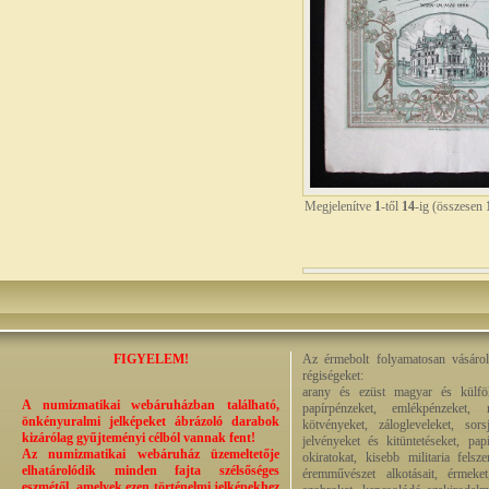
Megjelenítve
1
-től
14
-ig (összesen
FIGYELEM!
Az érmebolt folyamatosan vásárol
régiségeket:
arany és ezüst magyar és külföl
A numizmatikai webáruházban található,
papírpénzeket, emlékpénzeket, 
önkényuralmi jelképeket ábrázoló darabok
kötvényeket, zálogleveleket, sor
kizárólag gyűjteményi célból vannak fent!
jelvényeket és kitüntetéseket, pa
Az numizmatikai webáruház üzemeltetője
okiratokat, kisebb militaria fels
elhatárolódik minden fajta szélsőséges
éremművészet alkotásait, érmeket,
eszmétől, amelyek ezen történelmi jelképekhez