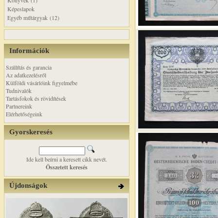
Könyvek (1)
Képeslapok
Egyéb műtárgyak (12)
Információk
Szállítás és garancia
Az adatkezelésről
Külföldi vásárlóink figyelmébe
Tudnivalók
Tartásfokok és rövidítések
Partnereink
Elérhetőségeink
Gyorskeresés
Ide kell beírni a keresett cikk nevét.
Összetett keresés
Újdonságok