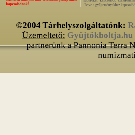
szobrokat, kapcsolódó szakirodalm
kapcsolódnak!
illetve a gyűjteményekhez kapcsolód
©2004 Tárhelyszolgáltatónk:
R
Üzemeltető:
Gyűjtőkboltja.hu
partnerünk a Pannonia Terra N
numizmati