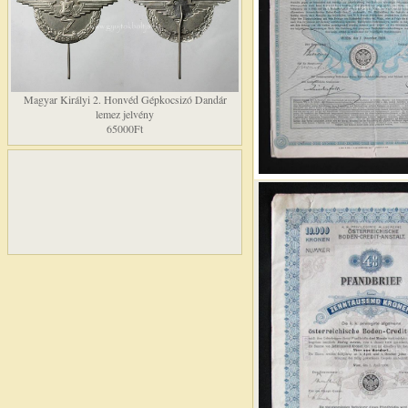
Magyar Királyi 2. Honvéd Gépkocsizó Dandár
lemez jelvény
65000Ft