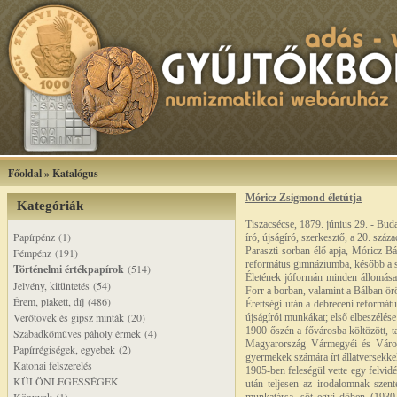
Főoldal
»
Katalógus
Móricz Zsigmond életútja
Kategóriák
Tiszacsécse, 1879. június 29. - Bud
Papírpénz (1)
író, újságíró, szerkesztő, a 20. száz
Paraszti sorban élő apja, Móricz Bá
Fémpénz (191)
református gimnáziumba, később a sár
Történelmi értékpapírok
(514)
Életének jóformán minden állomása 
Jelvény, kitüntetés (54)
Forr a borban, valamint a Bálban örö
Érem, plakett, díj (486)
Érettségi után a debreceni református
Verőtövek és gipsz minták (20)
újságírói munkákat; első elbeszélése
1900 őszén a fővárosba költözött, t
Szabadkőműves páholy érmek (4)
Magyarország Vármegyéi és Városai
Papírrégiségek, egyebek (2)
gyermekek számára írt állatversekkel,
Katonai felszerelés
1905-ben feleségül vette egy felvidé
KÜLÖNLEGESSÉGEK
után teljesen az irodalomnak szent