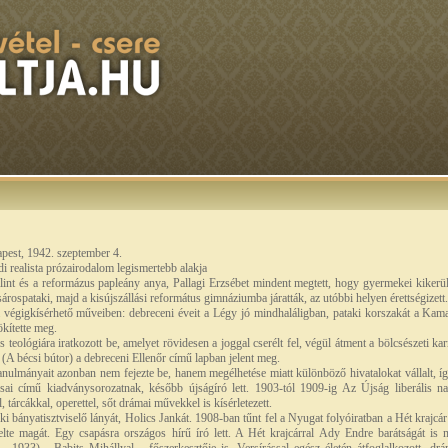
apest, 1942. szeptember 4.
adi realista prózairodalom legismertebb alakja
lint és a reformázus papleány anya, Pallagi Erzsébet mindent megtett, hogy gyermekei kikerül
ospataki, majd a kisújszállási református gimnáziumba járatták, az utóbbi helyen érettségizett.
végigkísérhető műveiben: debreceni éveit a Légy jó mindhaláligban, pataki korszakát a Kamasz
kítette meg.
 teológiára iratkozott be, amelyet rövidesen a joggal cserélt fel, végül átment a bölcsészeti ka
 (A bécsi bútor) a debreceni Ellenőr című lapban jelent meg.
anulmányait azonban nem fejezte be, hanem megélhetése miatt különböző hivatalokat vállalt, íg
 című kiadványsorozatnak, később újságíró lett. 1903-tól 1909-ig Az Újság liberális napi
 tárcákkal, operettel, sőt drámai művekkel is kísérletezett.
ki bányatisztviselő lányát, Holics Jankát. 1908-ban tűnt fel a Nyugat folyóiratban a Hét krajcá
elte magát. Egy csapásra országos hírű író lett. A Hét krajcárral Ady Endre barátságát is