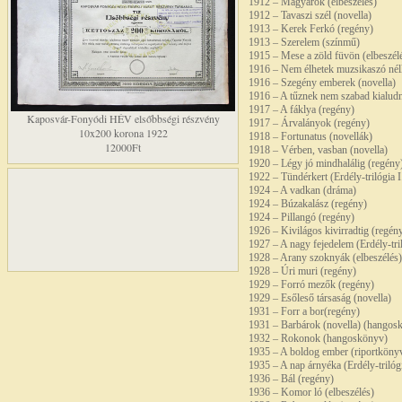
1912 – Magyarok (elbeszélés)
1912 – Tavaszi szél (novella)
1913 – Kerek Ferkó (regény)
1913 – Szerelem (színmű)
1915 – Mese a zöld füvön (elbeszél
1916 – Nem élhetek muzsikaszó nélk
1916 – Szegény emberek (novella)
1916 – A tűznek nem szabad kialudn
1917 – A fáklya (regény)
Kaposvár-Fonyódi HÉV elsőbbségi részvény
1917 – Árvalányok (regény)
10x200 korona 1922
1918 – Fortunatus (novellák)
12000Ft
1918 – Vérben, vasban (novella)
1920 – Légy jó mindhalálig (regény
1922 – Tündérkert (Erdély-trilógia I
1924 – A vadkan (dráma)
1924 – Búzakalász (regény)
1924 – Pillangó (regény)
1926 – Kivilágos kivirradtig (regén
1927 – A nagy fejedelem (Erdély-tril
1928 – Arany szoknyák (elbeszélés)
1928 – Úri muri (regény)
1929 – Forró mezők (regény)
1929 – Esőleső társaság (novella)
1931 – Forr a bor(regény)
1931 – Barbárok (novella) (hangos
1932 – Rokonok (hangoskönyv)
1935 – A boldog ember (riportköny
1935 – A nap árnyéka (Erdély-trilógi
1936 – Bál (regény)
1936 – Komor ló (elbeszélés)