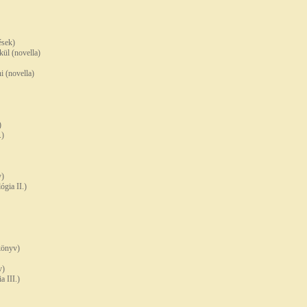
ések)
ül (novella)
i (novella)
)
.)
y)
ógia II.)
könyv)
v)
a III.)