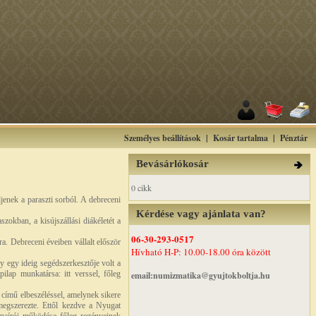
Személyes beállítások
|
Kosár tartalma
|
Pénztár
Bevásárlókosár
0 cikk
jenek a paraszti sorból. A debreceni
Kérdése vagy ajánlata van?
okban, a kisújszállási diákéletét a
06-30-293-0517
rra. Debreceni éveiben vállalt először
Hívható H-P: 10.00-18.00 óra között
y egy ideig segédszerkesztője volt a
lap munkatársa: itt verssel, főleg
email:numizmatika@gyujtokboltja.hu
r című elbeszéléssel, amelynek sikere
 megszerezte. Ettől kezdve a Nyugat