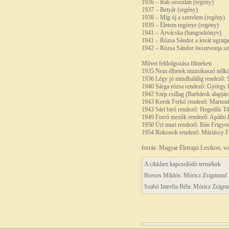
1936 – Rab oroszlán (regény)
1937 – Betyár (regény)
1938 – Míg új a szerelem (regény)
1939 – Életem regénye (regény)
1941 – Árvácska (hangoskönyv)
1941 – Rózsa Sándor a lovát ugratja
1942 – Rózsa Sándor összevonja s
Művei feldolgozása filmeken
1935 Nem élhetek muzsikaszó nélkül
1936 Légy jó mindhalálig rendező: 
1940 Sárga rózsa rendező: György I
1942 Szép csillag (Barbárok alapján
1943 Kerek Ferkó rendező: Martonff
1943 Sári biró rendező: Hegedűs T
1949 Forró mezők rendező: Apáthi 
1950 Úri muri rendező: Bán Frigye
1954 Rokonok rendező: Máriássy Fé
forrás: Magyar Életrajzi Lexikon, w
A cikkhez kapcsolódó termékek
Borsos Miklós: Móricz Zsigmond 1
Szabó Imrefia Béla: Móricz Zsigm