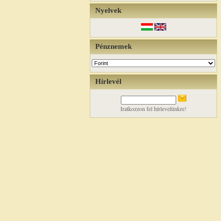
Nyelvek
Pénznemek
Hírlevél
Iratkozzon fel hírlevelünkre!