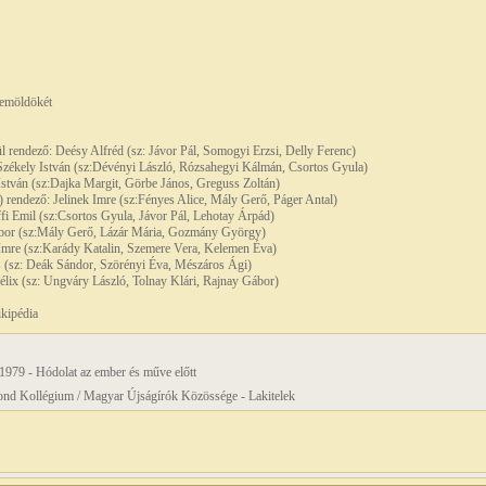
zemöldökét
 rendező: Deésy Alfréd (sz: Jávor Pál, Somogyi Erzsi, Delly Ferenc)
Székely István (sz:Dévényi László, Rózsahegyi Kálmán, Csortos Gyula)
stván (sz:Dajka Margit, Görbe János, Greguss Zoltán)
) rendező: Jelinek Imre (sz:Fényes Alice, Mály Gerő, Páger Antal)
i Emil (sz:Csortos Gyula, Jávor Pál, Lehotay Árpád)
ibor (sz:Mály Gerő, Lázár Mária, Gozmány György)
Imre (sz:Karády Katalin, Szemere Vera, Kelemen Éva)
s (sz: Deák Sándor, Szörényi Éva, Mészáros Ági)
lix (sz: Ungváry László, Tolnay Klári, Rajnay Gábor)
ikipédia
979 - Hódolat az ember és műve előtt
ond Kollégium / Magyar Újságírók Közössége - Lakitelek