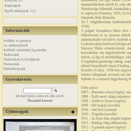
Könyvek (1)
munkatársa, sőt egyi dőben (1930 -
dramatizálásában merült ki, szép sike
Képeslapok
Munkássága fellendült, kialakultak 
Egyéb műtárgyak (12)
és regényeit (Sárarany, 1910; Az I
falujának életét ábrázolta.
Az I. világháborúban haditudósítók
1918).
Információk
A polgári forradalom lelkes híve v
földreformot és az újonnan alakult
zaklatásoknak volt kitéve, kizárták
Szállítás és garancia
Csehszlovákiai felolvasó körútja ut
Az adatkezelésről
Simonyi Mária színművésznőt, dar
Külföldi vásárlóink figyelmébe
korszakában írta legjelentősebb re
Tudnivalók
művét, a Légy jó mindhaláligot, vala
Tartásfokok és rövidítések
A kapitalista gazdasági válság, maj
Partnereink
ellentét kiemelkedő írásai A boldog
Elérhetőségeink
Erzsébet (Csibe). 1939-ben megvett
Sándor trilógiának tervezett mű el
Gyorskeresés
fejlődés és a nemzeti függetlenség 
Főbb művei
1907 – Harmatos rózsa (regény, meg
Ide kell beírni a keresett cikk nevét.
1908 – Erdő-mező világa (népmese
Összetett keresés
1908 – Judith és Eszter (regény)
1909 – Hét krajcár (novella)
1910 – Sári bíró (színmű)
Újdonságok
1910 – Tragédia (novella)
1911 – Az Isten háta mögött (regén
1912 – Boldog világ (állatmesék)
1912 – A galamb papné (regény)