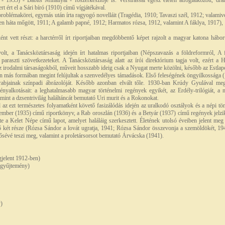
 1933) - Babits Mihállyal - főszerkesztője is. Versírással egész életén átfoglalkozott, d
rt ért el a Sári bíró (1910) című vígjátékával.
problémakörei, egymás után írta ragyogó novelláit (Tragédia, 1910; Tavaszi szél, 1912; valam
sten háta mőgött, 1911; A galamb papné, 1912; Harmatos rózsa, 1912, valamint A fáklya, 1917)
ént vett részt: a harctérről írt riportjaiban megdöbbentő képet rajzolt a magyar katona hábo
olt, a Tanácsköztársaság idején írt hatalmas riportjaiban (Népszavazás a földreformról, A 
 paraszti szövetkezeteket. A Tanácsköztársaság alatt az írói direktórium tagja volt, ezért a
 az irodalmi társaságokból, műveit hosszabb ideig csak a Nyugat merte közölni, később az Estlap
án más formában megint felújultak a szenvedélyes támadások. Első feleségének öngyilkossága (
abjainak színpadi ábrázolóját. Később azonban elvált tőle. 1930-ban Krúdy Gyulával meg
gényalkotásait: a leghatalmasabb magyar történelmi regények egyikét, az Erdély-trilógiát, a 
mint a dzsentrivilág haláltáncát bemutató Uri murit és a Rokonokat.
d az ezt természetes folyamatként követő fasizálódás idején az uralkodó osztályok és a népi töm
 ember (1935) című riportkönyv, a Rab oroszlán (1936) és a Betyár (1937) című regények jelzik.
e a Kelet Népe című lapot, amelyet haláláig szerkesztett. Életének utolsó éveiben jelent me
ső két része (Rózsa Sándor a lovát ugratja, 1941; Rózsa Sándor összevonja a szemöldökét, 194
hősévé teszi meg, valamint a proletársorsot bemutató Árvácska (1941).
jelent 1912-ben)
-gyűjtemény)
y)