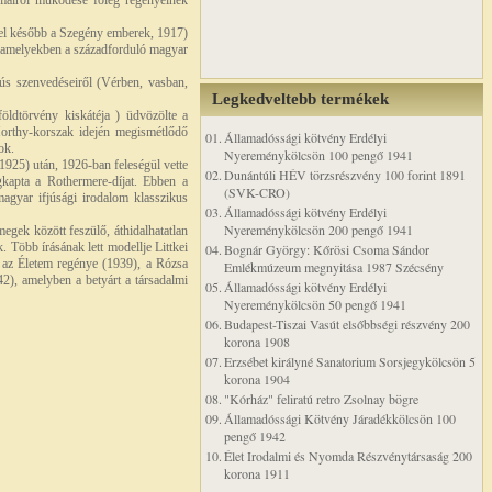
rámaírói működése főleg regényeinek
ivel később a Szegény emberek, 1917)
, amelyekben a századforduló magyar
rús szenvedéseiről (Vérben, vasban,
Legkedveltebb termékek
földtörvény kiskátéja ) üdvözölte a
 Horthy-korszak idején megismétlődő
01.
Államadóssági kötvény Erdélyi
ok.
Nyereménykölcsön 100 pengő 1941
1925) után, 1926-ban feleségül vette
02.
Dunántúli HÉV törzsrészvény 100 forint 1891
kapta a Rothermere-díjat. Ebben a
(SVK-CRO)
magyar ifjúsági irodalom klasszikus
03.
Államadóssági kötvény Erdélyi
Nyereménykölcsön 200 pengő 1941
egek között feszülő, áthidalhatatlan
 Több írásának lett modellje Littkei
04.
Bognár György: Kőrösi Csoma Sándor
g az Életem regénye (1939), a Rózsa
Emlékmúzeum megnyitása 1987 Szécsény
2), amelyben a betyárt a társadalmi
05.
Államadóssági kötvény Erdélyi
Nyereménykölcsön 50 pengő 1941
06.
Budapest-Tiszai Vasút elsőbbségi részvény 200
korona 1908
07.
Erzsébet királyné Sanatorium Sorsjegykölcsön 5
korona 1904
08.
"Kórház" feliratú retro Zsolnay bögre
09.
Államadóssági Kötvény Járadékkölcsön 100
pengő 1942
10.
Élet Irodalmi és Nyomda Részvénytársaság 200
korona 1911