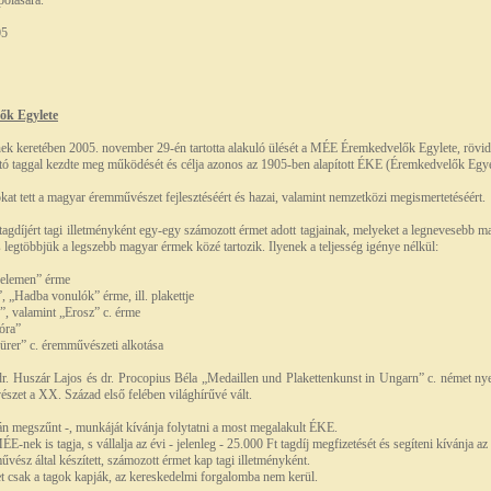
olására.
05
ők Egylete
k keretében 2005. november 29-én tartotta alakuló ülését a MÉE Éremkedvelők Egylete, rövi
tó taggal kezdte meg működését és célja azonos az 1905-ben alapított ÉKE (Éremkedvelők Egyes
okat tett a magyar éremművészet fejlesztéséért és hazai, valamint nemzetközi megismertetéséért.
t tagdíjért tagi illetményként egy-egy számozott érmet adott tagjainak, melyeket a legnevesebb
 legtöbbjük a legszebb magyar érmek közé tartozik. Ilyenek a teljesség igénye nélkül:
Kelemen” érme
 „Hadba vonulók” érme, ill. plakettje
, valamint „Erosz” c. érme
óra”
rer” c. éremművészeti alkotása
. Huszár Lajos és dr. Procopius Béla „Medaillen und Plakettenkunst in Ungarn” c. német ny
szet a XX. Század első felében világhírűvé vált.
án megszűnt -, munkáját kívánja folytatni a most megalakult ÉKE.
E-nek is tagja, s vállalja az évi - jelenleg - 25.000 Ft tagdíj megfizetését és segíteni kívánja a
ész által készített, számozott érmet kap tagi illetményként.
met csak a tagok kapják, az kereskedelmi forgalomba nem kerül.