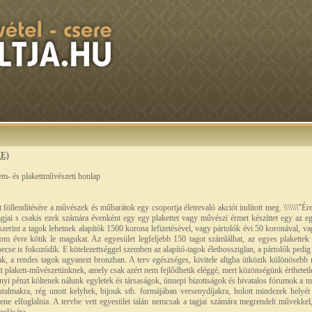
KE)
m- és plakettművészeti honlap
föllendítésére a művészek és műbarátok egy csoportja életrevaló akciót indított meg. \\\\\\\"Ér
agjai s csakis ezek számára évenként egy egy plakettet vagy művészi érmet készíttet egy az egy
 szerint a tagok lehetnek alapítók 1500 korona lefizetésével, vagy pártolók évi 50 koronával, v
rom évre kötik le magukat. Az egyesület legfeljebb 150 tagot számlálhat, az egyes plakette
becse is fokozódik. E kötelezettséggel szemben az alapító-tagok élethossziglan, a pártolók pedig
ak, a rendes tagok ugyanezt bronzban. A terv egészséges, kivitele aligha ütközik különösebb
dült plakett-művészetünknek, amely csak azért nem fejlődhetik eléggé, mert közönségünk érthetet
yi pénzt költenek nálunk egyletek és társaságok, ünnepi bizottságok és hivatalos fórumok a mű
 jutalmakra, rég unott kelyhek, bijouk stb. formájában versenydíjakra, holott mindezek helyé
ene elfoglalnia. A tervbe vett egyesület talán nemcsak a tagjai számára megrendelt művekkel,