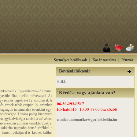
Személyes beállítások
|
Kosár tartalma
|
Pénztár
Bevásárlókosár
0 cikk
emkedvelők Egyesülete\\\\\\\" címmel
Kérdése vagy ajánlata van?
esület által kijelölt művészszel. Az
agy rendes tagok évi 12 koronával. A
06-30-293-0517
k és érmek tehát csupán ily számban
Hívható H-P: 10.00-18.00 óra között
 tagságuk tartama alatt évenként egy-
 nehézségbe. Hatása pedig bizonyára
len egykedvűséget tanúsít a művészet
email:numizmatika@gyujtokboltja.hu
vészietlen jubiláris emléktárgyakra,
t sokkalta nagyobb benső értékkel a
 hanem példájával is kedvet kelthet