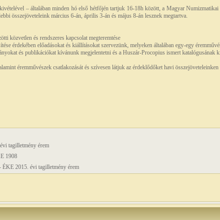
 kivételével – általában minden hó első hétfőjén tartjuk 16-18h között, a Magyar Numizmatik
elebbi összejöveteleink március 6-án, április 3-án és május 8-án lesznek megtartva.
ötti közvetlen és rendszeres kapcsolat megteremtése
ése érdekében előadásokat és kiállításokat szervezünk, melyeken általában egy-egy éremművész
nyokat és publikációkat kívánunk megjelentetni és a Huszár-Procopius ismert katalógusának kie
lamint éremművészek csatlakozását és szívesen látjuk az érdeklődőket havi összejöveteleinken 
évi tagilletmény érem
KE 1908
- ÉKE 2015. évi tagilletmény érem