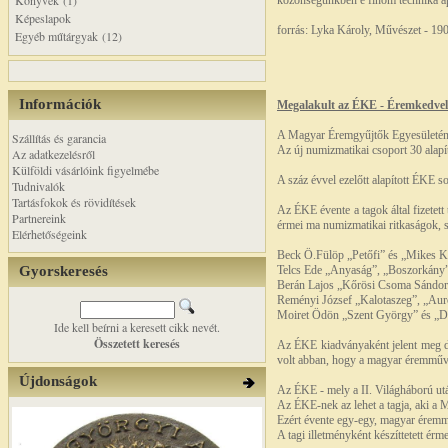
Könyvek (1)
közönségünkben e finom technika áp
Képeslapok
forrás: Lyka Károly, Művészet - 19
Egyéb műtárgyak (12)
Információk
Megalakult az ÉKE - Éremkedvel
A Magyar Éremgyűjtők Egyesületéne
Szállítás és garancia
Az új numizmatikai csoport 30 alapí
Az adatkezelésről
Külföldi vásárlóink figyelmébe
A száz évvel ezelőtt alapított ÉKE s
Tudnivalók
Tartásfokok és rövidítések
Az ÉKE évente a tagok által fizetet
Partnereink
érmei ma numizmatikai ritkaságok, s
Elérhetőségeink
Beck Ö.Fülöp „Petőfi” és „Mikes 
Gyorskeresés
Telcs Ede „Anyaság”, „Boszorkány”,
Berán Lajos „Kőrösi Csoma Sándor”
Reményi József „Kalotaszeg”, „Aur
Moiret Ödön „Szent György” és „Dü
Ide kell beírni a keresett cikk nevét.
Összetett keresés
Az ÉKE kiadványaként jelent meg dr
volt abban, hogy a magyar éremművé
Újdonságok
Az ÉKE - mely a II. Világháború ut
Az ÉKE-nek az lehet a tagja, aki a MÉ
Ezért évente egy-egy, magyar éremműv
A tagi illetményként készíttetett ér