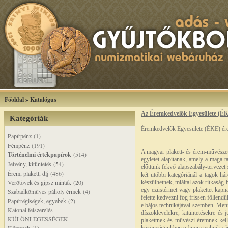
Főoldal
»
Katalógus
Az Éremkedvelők Egyesülete (É
Kategóriák
Éremkedvelők Egyesülete (ÉKE) ére
Papírpénz (1)
Fémpénz (191)
A magyar plakett- és érem-művészet 
Történelmi értékpapírok
(514)
egyletet alapítanak, amely a maga t
Jelvény, kitüntetés (54)
előttünk fekvő alapszabály-tervezet
Érem, plakett, díj (486)
két utóbbi kategóriánál a tagok há
Verőtövek és gipsz minták (20)
készülhetnek, miáltal azok ritkaság-
egy ezüstérmet vagy plakettet kapn
Szabadkőműves páholy érmek (4)
felette kedvezni fog frissen föllen
Papírrégiségek, egyebek (2)
e bájos technikájával szemben. Menn
Katonai felszerelés
díszoklevelekre, kitüntetésekre és
KÜLÖNLEGESSÉGEK
plakettnek és művészi éremnek kell