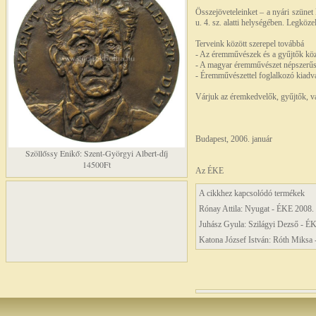
Összejöveteleinket – a nyári szünet
u. 4. sz. alatti helységében. Legköz
Terveink között szerepel továbbá
- Az éremművészek és a gyűjtők köz
- A magyar éremművészet népszerűsít
- Éremművészettel foglalkozó kiadvá
Várjuk az éremkedvelők, gyűjtők, va
Budapest, 2006. január
Szöllőssy Enikő: Szent-Györgyi Albert-díj
14500Ft
Az ÉKE
A cikkhez kapcsolódó termékek
Rónay Attila: Nyugat - ÉKE 2008. 
Juhász Gyula: Szilágyi Dezső - É
Katona József István: Róth Miksa 