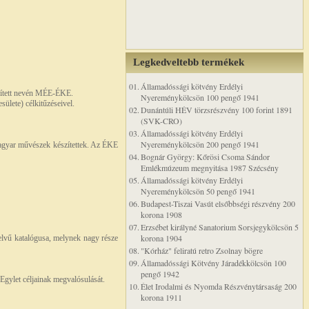
Legkedveltebb termékek
01.
Államadóssági kötvény Erdélyi
dített nevén MÉE-ÉKE.
Nyereménykölcsön 100 pengő 1941
ülete) célkitűzéseivel.
02.
Dunántúli HÉV törzsrészvény 100 forint 1891
(SVK-CRO)
03.
Államadóssági kötvény Erdélyi
Nyereménykölcsön 200 pengő 1941
 magyar művészek készítettek. Az ÉKE
04.
Bognár György: Kőrösi Csoma Sándor
Emlékmúzeum megnyitása 1987 Szécsény
05.
Államadóssági kötvény Erdélyi
Nyereménykölcsön 50 pengő 1941
06.
Budapest-Tiszai Vasút elsőbbségi részvény 200
korona 1908
07.
Erzsébet királyné Sanatorium Sorsjegykölcsön 5
korona 1904
elvű katalógusa, melynek nagy része
08.
"Kórház" feliratú retro Zsolnay bögre
09.
Államadóssági Kötvény Járadékkölcsön 100
pengő 1942
z Egylet céljainak megvalósulását.
10.
Élet Irodalmi és Nyomda Részvénytársaság 200
korona 1911