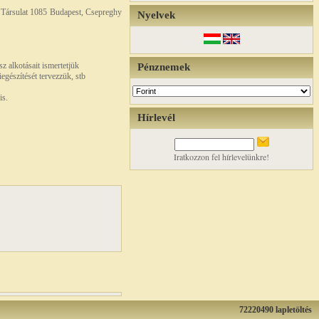
ai Társulat 1085 Budapest, Csepreghy
Nyelvek
 alkotásait ismertetjük
Pénznemek
gészítését tervezzük, stb
is.
Hírlevél
Iratkozzon fel hírlevelünkre!
72220490 lapletöltés