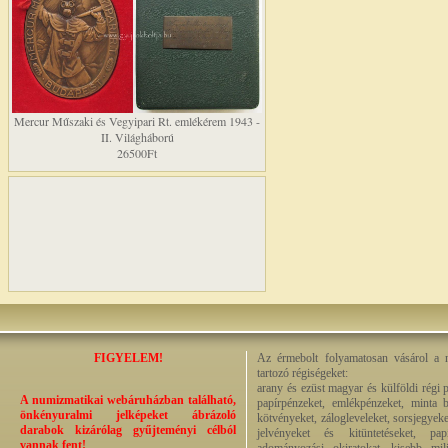
Mercur Műszaki és Vegyipari Rt. emlékérem 1943 -
II. Világháború
26500Ft
FIGYELEM!
Az érmebolt folyamatosan vásárol a n
tartozó régiségeket:
arany és ezüst magyar és külföldi régi 
A numizmatikai webáruházban található,
papírpénzeket, emlékpénzeket, minta b
önkényuralmi jelképeket ábrázoló
kötvényeket, zálogleveleket, sorsjegyeke
darabok kizárólag gyűjteményi célból
jelvényeket és kitüntetéseket, pap
vannak fent!