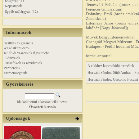
Könyvek (1)
Köztéri művei
Temesvári Pelbárt (bronz eml
Képeslapok
Ferences Gimnázium)
Egyéb műtárgyak (12)
Dohnányi Ernő (bronz emléktáb
Zeneiskola)
Esterházy János (bronz emlékt
lakóház [Nagy Jánossal])
Információk
Művek közgyűjteményekben
Csongrád Megyei Múzeum - Ér
Szállítás és garancia
Budapest - Petőfi Irodalmi Mú
Az adatkezelésről
Külföldi vásárlóink figyelmébe
forrás: artportal
Tudnivalók
Tartásfokok és rövidítések
A cikkhez kapcsolódó termékek
Partnereink
Elérhetőségeink
Horváth Sándor: Sütő András - Pu
Horváth Sándor: Giacomo Puccini
Gyorskeresés
Ide kell beírni a keresett cikk nevét.
Összetett keresés
Újdonságok