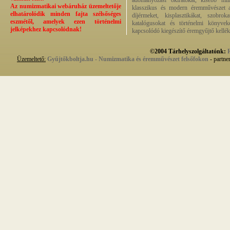
adományozási okiratokat, kisebb milit
Az numizmatikai webáruház üzemeltetője
klasszikus és modern éremművészet alk
elhatárolódik minden fajta szélsőséges
díjérmeket, kisplasztikákat, szobrok
eszmétől, amelyek ezen történelmi
katalógusokat és történelmi könyvek
jelképekhez kapcsolódnak!
kapcsolódó kiegészítő éremgyűjtő kellék
©2004 Tárhelyszolgáltatónk:
Üzemeltető:
Gyűjtőkboltja.hu - Numizmatika és éremművészet felsőfokon
- partne