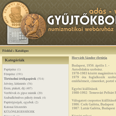
Főoldal
»
Katalógus
Horváth Sándor életútja
Kategóriák
Budapest, 1956. április 1. -
Papírpénz (1)
Autodidakta szobrász.
1978-1983 között magánúton ta
Fémpénz (191)
1979 óta foglalkozik szobrá
Történelmi értékpapírok
(514)
emlékérmeit, címereket, portré 
Jelvény, kitüntetés (54)
Érem, plakett, díj (487)
Egyéni kiállítások
Verőtövek és gipsz minták (20)
1988-1992: Temesvári Pelbárt 
Szabadkőműves páholy érmek (4)
Válogatott csoportos kiállításo
Papírrégiségek, egyebek (2)
1986: Csók Galéria, Budapest
Katonai felszerelés
1987: Luttár Galéria, Budapest 
KÜLÖNLEGESSÉGEK