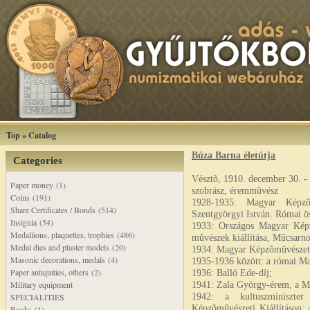
Top
»
Catalog
Búza Barna életútja
Categories
Vésztõ, 1910. december 30. -
Paper money (1)
szobrász, éremmûvész
Coins (191)
1928-1935: Magyar Képzõm
Share Certificates / Bonds (514)
Szentgyörgyi István. Római ös
Insignia (54)
1933: Országos Magyar Képzõm
Medallions, plaquettes, trophies (486)
mûvészek kiállítása, Mûcsarn
Medal dies and plaster models (20)
1934: Magyar Képzõmûvészeti 
Masonic decorations, medals (4)
1935-1936 között: a római Ma
Paper antiquities, others (2)
1936: Balló Ede-díj;
Military equipment
1941: Zala György-érem, a M
1942: a kultuszminiszter
SPECIALITIES
Képzõmûvészeti Kiállításon; 
Books (1)