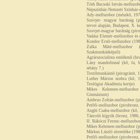
Tóth Bucsoki István-mellszobo
Népszínház-Nemzeti Színház-e
Ady-mellszobor (mészkõ, 197
Szovjet- magyar barátság (p
tervei alapján, Budapest, X. k
Szovjet-magyar barátság (piro
Vadász Elemér-mellszobor és e
Kondor Ernõ-mellszobor (1980
Zalka Máté-mellszobor 
Szakmunkásképzõ)
Agrárszocialista emlékmû (br
Lány mandolinnal (kõ, fa, b
sétány 7.)
Textilmunkásnõ (pirogránit, 
Luther Márton szobra (kõ, 1
Teológiai Akadémia kertje)
Mikes Kelemen-mellszobo
Gimnázium)
Ambrus Zoltán-mellszobor (pi
Petõfi-mellszobor (pirobronz,
Anghi Csaba-mellszobor (kõ, 
Táncoló kígyók (bronz, 1986, 
II. Rákóczi Ferenc-mellszobor
Mikes Kelemen-mellszobor (pi
Márkus László síremléke (198
Petõfi-mellszobor (pirobronz,