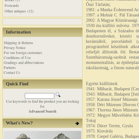
Õszi Tárlatán;
Postcards
1981: a Munka Érdemrend Ara
Other antiques (12)
1997: a Molnár C. Pál Társasá
2002: A Magyar Köztársasági
1930 óta kiállító mûvész. 197
Budapesten él, a Százados út
Information
dombormûveket, köztéri s
kerámiából, porcelánból (
Shipping & Returns
pirogránitból készülnek alko
Privacy Notice
reliefjét állították föl. Re
For our foreign customers
Szentháromság-szobrát resta
Conditions of Use
Gradings and abbreviations
monumentalitás, az épületplasz
Partners
iskolázottság, a finom natural
Contact Us
Egyéni kiállítások
Quick Find
1941: Mûbarát, Budapest [Cze
1943: Mûbarát, Budapest [Ist
1957: Katona József Múzeum 
Use keywords to find the product you are looking
1958: Déri Múzeum [Boross G
for.
1967: Thorma János Múzeum [
Advanced Search
1972: Megyei Mûvelõdési Köz
Tokaj
What's New?
1974: Dürer Terem, Gyula
1975: Kisvárda
1978: Csepel Galéria, Budape