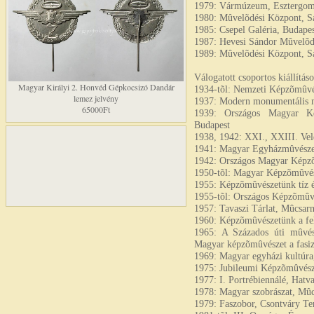
1979: Vármúzeum, Esztergo
1980: Mûvelõdési Központ, S
1985: Csepel Galéria, Budapes
1987: Hevesi Sándor Mûvelõdé
1989: Mûvelõdési Központ, S
Válogatott csoportos kiállítás
Magyar Királyi 2. Honvéd Gépkocsizó Dandár
1934-tõl: Nemzeti Képzõmûvés
lemez jelvény
1937: Modern monumentális m
65000Ft
1939: Országos Magyar Ké
Budapest
1938, 1942: XXI., XXIII. Vel
1941: Magyar Egyházmûvészeti
1942: Országos Magyar Képzõm
1950-tõl: Magyar Képzõmûvész
1955: Képzõmûvészetünk tíz 
1955-tõl: Országos Képzõmûv
1957: Tavaszi Tárlat, Mûcsar
1960: Képzõmûvészetünk a fel
1965: A Százados úti mûvés
Magyar képzõmûvészet a fasiz
1969: Magyar egyházi kultúr
1975: Jubileumi Képzõmûvésze
1977: I. Portrébiennálé, Hatv
1978: Magyar szobrászat, Mû
1979: Faszobor, Csontváry Te