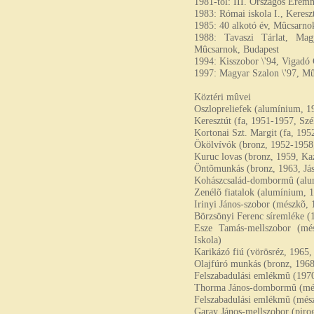
1981-tõl: III. Országos Érem
1983: Római iskola I., Kere
1985: 40 alkotó év, Mûcsarno
1988: Tavaszi Tárlat, Ma
Mûcsarnok, Budapest
1994: Kisszobor \'94, Vigadó 
1997: Magyar Szalon \'97, Mû
Köztéri mûvei
Oszlopreliefek (alumínium, 
Keresztút (fa, 1951-1957, Szé
Kortonai Szt. Margit (fa, 195
Ökölvívók (bronz, 1952-1958,
Kuruc lovas (bronz, 1959, Kaz
Öntõmunkás (bronz, 1963, Já
Kohászcsalád-dombormû (alum
Zenélõ fiatalok (alumínium,
Irinyi János-szobor (mészkõ, 
Börzsönyi Ferenc síremléke (
Esze Tamás-mellszobor (més
Iskola)
Karikázó fiú (vörösréz, 1965, 
Olajfúró munkás (bronz, 19
Felszabadulási emlékmû (1970,
Thorma János-dombormû (més
Felszabadulási emlékmû (mész
Garay János-mellszobor (piro