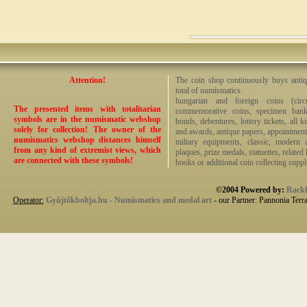
Attention!
The coin shop continuously buys antiq
total of numismatics:
hungarian and foreign coins (circ
The presented items with totalitarian
commemorative coins, specimen bankno
symbols are in the numismatic webshop
bonds, debentures, lottery tickets, all k
solely for collection! The owner of the
and awards, antique papers, appointmen
numismatics webshop distances himself
miltary equipments, classic, modern 
from any kind of extremist views, which
plaques, prize medals, statuettes, related 
are connected with these symbols!
books or additional coin collecting suppli
©2004 Powered by:
Rackh
Operator:
Gyûjtõkboltja.hu - Numismatics and medal art
- our Partner: Pannonia Terr