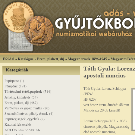
Főoldal
»
Katalógus
»
Érem, plakett, díj
»
Magyar érmek 1896-1945
»
Magyar művész
Tóth Gyula: Lorenz
Kategóriák
apostoli nuncius
Papírpénz (1)
Fémpénz (191)
Tóth Gyula: Lorenz Schioppa
Történelmi értékpapírok
(514)
/1924/
Jelvény, kitüntetés (54)
HP 6267
Érem, plakett, díj (487)
vert bronz érem, átmérő: 46 mm
Verőtövek és gipsz minták (20)
Mindössze 20 db készült!
Szabadkőműves páholy érmek (4)
Papírrégiségek, egyebek (2)
Lorenz Schioppa (1871-1935)
Katonai felszerelés
címzetes püspök, Magyarország
KÜLÖNLEGESSÉGEK
első apostoli nunciusa,