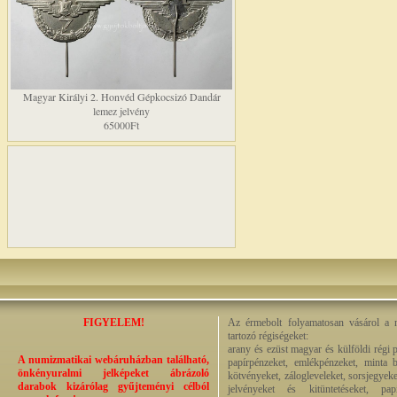
Magyar Királyi 2. Honvéd Gépkocsizó Dandár
lemez jelvény
65000Ft
FIGYELEM!
Az érmebolt folyamatosan vásárol a n
tartozó régiségeket:
arany és ezüst magyar és külföldi régi 
A numizmatikai webáruházban található,
papírpénzeket, emlékpénzeket, minta b
önkényuralmi jelképeket ábrázoló
kötvényeket, zálogleveleket, sorsjegyeke
darabok kizárólag gyűjteményi célból
jelvényeket és kitüntetéseket, pap