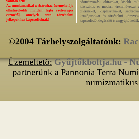
vannak fent!
adományozási okiratokat, kisebb milit
Az numizmatikai webáruház üzemeltetője
klasszikus és modern éremművészet alk
elhatárolódik minden fajta szélsőséges
díjérmeket, kisplasztikákat, szobrok
eszmétől, amelyek ezen történelmi
katalógusokat és történelmi könyvek
jelképekhez kapcsolódnak!
kapcsolódó kiegészítő éremgyűjtő kellék
©2004 Tárhelyszolgáltatónk:
Rac
Üzemeltető:
Gyűjtőkboltja.hu - N
partnerünk a Pannonia Terra Numiz
numizmatikus 