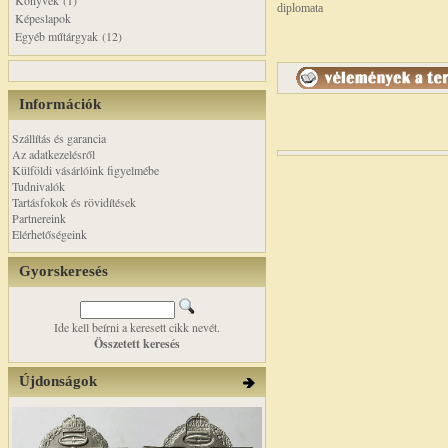
Könyvek (1)
diplomata
Képeslapok
Egyéb műtárgyak (12)
Információk
Szállítás és garancia
Az adatkezelésről
Külföldi vásárlóink figyelmébe
Tudnivalók
Tartásfokok és rövidítések
Partnereink
Elérhetőségeink
Gyorskeresés
Ide kell beírni a keresett cikk nevét.
Összetett keresés
Újdonságok