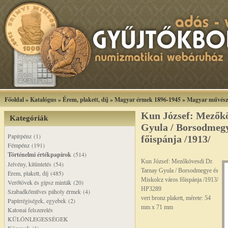
Főoldal
»
Katalógus
»
Érem, plakett, díj
»
Magyar érmek 1896-1945
»
Magyar művész
Kun József: Mezőkö
Kategóriák
Gyula / Borsodmegy
Papírpénz (1)
főispánja /1913/
Fémpénz (191)
Történelmi értékpapírok
(514)
Kun József: Mezőkövesdi Dr.
Jelvény, kitüntetés (54)
Tarnay Gyula / Borsodmegye és
Érem, plakett, díj (485)
Miskolcz város főispánja /1913/
Verőtövek és gipsz minták (20)
HP3289
Szabadkőműves páholy érmek (4)
vert bronz plakett, mérete: 54
Papírrégiségek, egyebek (2)
mm x 71 mm
Katonai felszerelés
KÜLÖNLEGESSÉGEK