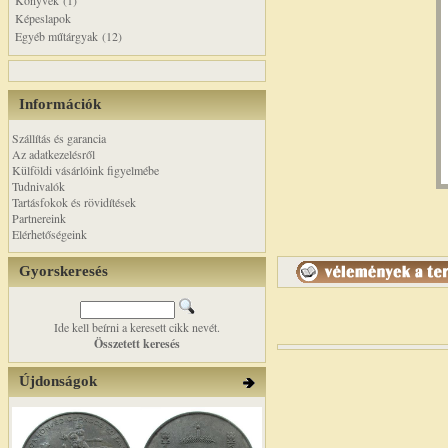
Könyvek (1)
Képeslapok
Egyéb műtárgyak (12)
Információk
Szállítás és garancia
Az adatkezelésről
Külföldi vásárlóink figyelmébe
Tudnivalók
Tartásfokok és rövidítések
Partnereink
Elérhetőségeink
Gyorskeresés
Ide kell beírni a keresett cikk nevét.
Összetett keresés
Újdonságok