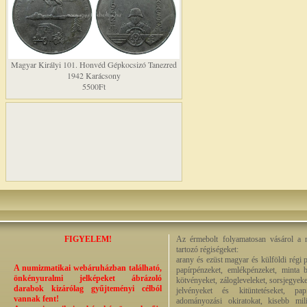
Magyar Királyi 101. Honvéd Gépkocsizó Tanezred
1942 Karácsony
5500Ft
FIGYELEM!
Az érmebolt folyamatosan vásárol a n
tartozó régiségeket:
arany és ezüst magyar és külföldi régi 
A numizmatikai webáruházban található,
papírpénzeket, emlékpénzeket, minta b
önkényuralmi jelképeket ábrázoló
kötvényeket, zálogleveleket, sorsjegyeke
darabok kizárólag gyűjteményi célból
jelvényeket és kitüntetéseket, pap
vannak fent!
adományozási okiratokat, kisebb milit