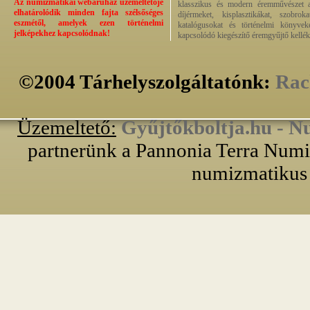
Az numizmatikai webáruház üzemeltetője
klasszikus és modern éremművészet alk
elhatárolódik minden fajta szélsőséges
díjérmeket, kisplasztikákat, szobrok
eszmétől, amelyek ezen történelmi
katalógusokat és történelmi könyvek
jelképekhez kapcsolódnak!
kapcsolódó kiegészítő éremgyűjtő kellék
©2004 Tárhelyszolgáltatónk:
Rac
Üzemeltető:
Gyűjtőkboltja.hu - N
partnerünk a Pannonia Terra Numiz
numizmatikus 