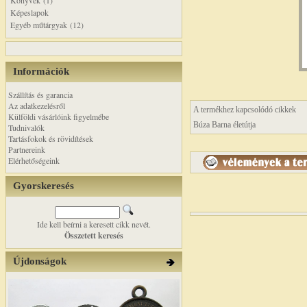
Könyvek (1)
Képeslapok
Egyéb műtárgyak (12)
Információk
Szállítás és garancia
Az adatkezelésről
A termékhez kapcsolódó cikkek
Külföldi vásárlóink figyelmébe
Búza Barna életútja
Tudnivalók
Tartásfokok és rövidítések
Partnereink
Elérhetőségeink
Gyorskeresés
Ide kell beírni a keresett cikk nevét.
Összetett keresés
Újdonságok