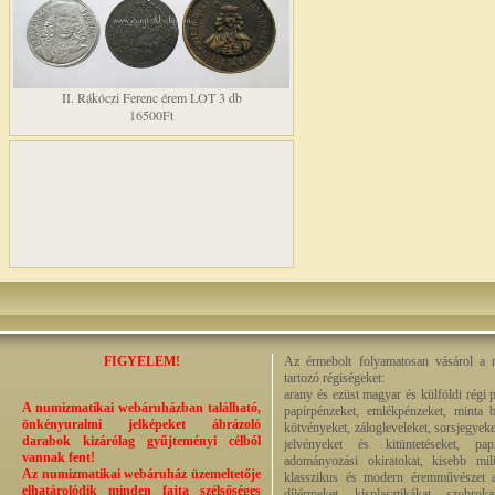
II. Rákóczi Ferenc érem LOT 3 db
16500Ft
FIGYELEM!
Az érmebolt folyamatosan vásárol a n
tartozó régiségeket:
arany és ezüst magyar és külföldi régi 
A numizmatikai webáruházban található,
papírpénzeket, emlékpénzeket, minta b
önkényuralmi jelképeket ábrázoló
kötvényeket, zálogleveleket, sorsjegyeke
darabok kizárólag gyűjteményi célból
jelvényeket és kitüntetéseket, pap
vannak fent!
adományozási okiratokat, kisebb milit
Az numizmatikai webáruház üzemeltetője
klasszikus és modern éremművészet alk
elhatárolódik minden fajta szélsőséges
díjérmeket, kisplasztikákat, szobrok