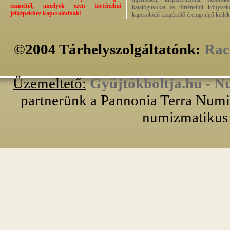
eszmétől, amelyek ezen történelmi
katalógusokat és történelmi könyvek
jelképekhez kapcsolódnak!
kapcsolódó kiegészítő éremgyűjtő kellék
©2004 Tárhelyszolgáltatónk:
Rac
Üzemeltető:
Gyűjtőkboltja.hu - N
partnerünk a Pannonia Terra Numiz
numizmatikus 