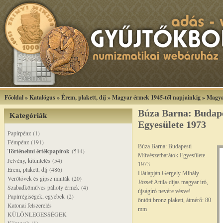
Főoldal
»
Katalógus
»
Érem, plakett, díj
»
Magyar érmek 1945-től napjainkig
»
Magya
Búza Barna: Budap
Kategóriák
Egyesülete 1973
Papírpénz (1)
Fémpénz (191)
Búza Barna: Budapesti
Történelmi értékpapírok
(514)
Művészetbarátok Egyesülete
Jelvény, kitüntetés (54)
1973
Érem, plakett, díj (486)
Hátlapján Gergely Mihály
Verőtövek és gipsz minták (20)
József Attila-díjas magyar író,
Szabadkőműves páholy érmek (4)
újságíró nevére vésve!
Papírrégiségek, egyebek (2)
öntött bronz plakett, átmérő: 80
Katonai felszerelés
mm
KÜLÖNLEGESSÉGEK