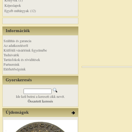
Könyvek (1)
Képeslapok
Egyéb műtárgyak (12)
Információk
Szállítás és garancia
Az adatkezelésről
Külföldi vásárlóink figyelmébe
Tudnivalók
Tartásfokok és rövidítések
Partnereink
Elérhetőségeink
Gyorskeresés
Ide kell beírni a keresett cikk nevét.
Összetett keresés
Újdonságok