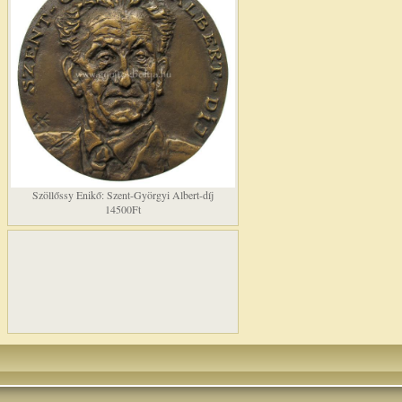
Szöllőssy Enikő: Szent-Györgyi Albert-díj
14500Ft