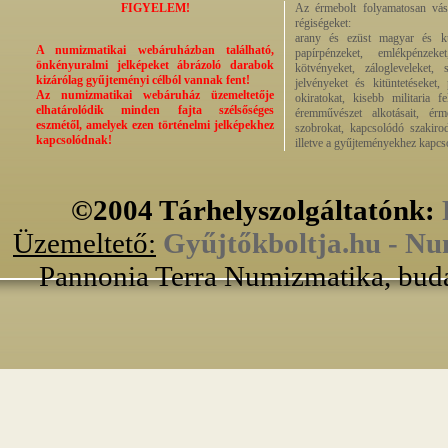
FIGYELEM!
Az érmebolt folyamatosan vásá
régiségeket:
arany és ezüst magyar és kül
A numizmatikai webáruházban található,
papírpénzeket, emlékpénzek
önkényuralmi jelképeket ábrázoló darabok
kötvényeket, zálogleveleket,
kizárólag gyűjteményi célból vannak fent!
jelvényeket és kitüntetéseket,
Az numizmatikai webáruház üzemeltetője
okiratokat, kisebb militaria f
elhatárolódik minden fajta szélsőséges
éremművészet alkotásait, érmek
eszmétől, amelyek ezen történelmi jelképekhez
szobrokat, kapcsolódó szakirod
kapcsolódnak!
illetve a gyűjteményekhez kapcs
©2004 Tárhelyszolgáltatónk:
Üzemeltető:
Gyűjtőkboltja.hu - Nu
Pannonia Terra Numizmatika, buda