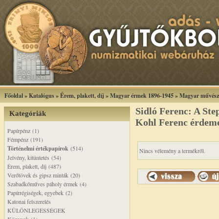
Főoldal
»
Katalógus
»
Érem, plakett, díj
»
Magyar érmek 1896-1945
»
Magyar művész
Sidló Ferenc: A Ste
Kategóriák
Kohl Ferenc érdem
Papírpénz (1)
Fémpénz (191)
Történelmi értékpapírok
(514)
Nincs vélemény a termékről.
Jelvény, kitüntetés (54)
Érem, plakett, díj (487)
Verőtövek és gipsz minták (20)
Szabadkőműves páholy érmek (4)
Papírrégiségek, egyebek (2)
Katonai felszerelés
KÜLÖNLEGESSÉGEK