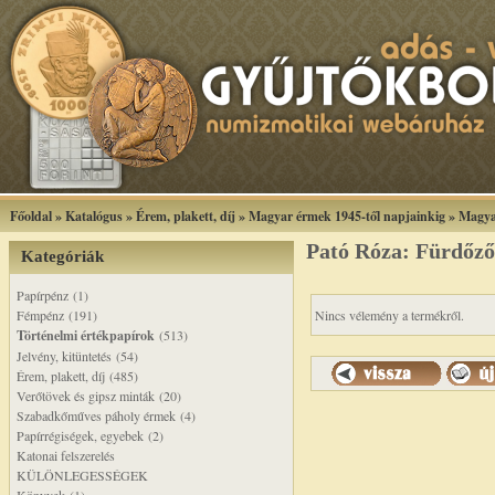
Főoldal
»
Katalógus
»
Érem, plakett, díj
»
Magyar érmek 1945-től napjainkig
»
Magya
Pató Róza: Fürdőző
Kategóriák
Papírpénz (1)
Fémpénz (191)
Nincs vélemény a termékről.
Történelmi értékpapírok
(513)
Jelvény, kitüntetés (54)
Érem, plakett, díj (485)
Verőtövek és gipsz minták (20)
Szabadkőműves páholy érmek (4)
Papírrégiségek, egyebek (2)
Katonai felszerelés
KÜLÖNLEGESSÉGEK