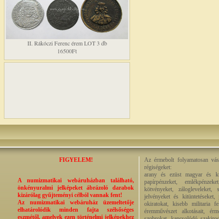
II. Rákóczi Ferenc érem LOT 3 db
16500Ft
FIGYELEM!
Az érmebolt folyamatosan vásá
régiségeket:
arany és ezüst magyar és kül
A numizmatikai webáruházban található,
papírpénzeket, emlékpénzek
önkényuralmi jelképeket ábrázoló darabok
kötvényeket, zálogleveleket,
kizárólag gyűjteményi célból vannak fent!
jelvényeket és kitüntetéseket,
Az numizmatikai webáruház üzemeltetője
okiratokat, kisebb militaria f
elhatárolódik minden fajta szélsőséges
éremművészet alkotásait, érmek
eszmétől, amelyek ezen történelmi jelképekhez
szobrokat, kapcsolódó szakirod