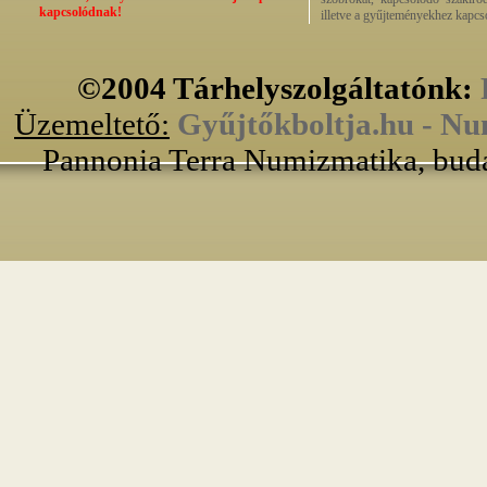
kapcsolódnak!
illetve a gyűjteményekhez kapcs
©2004 Tárhelyszolgáltatónk:
Üzemeltető:
Gyűjtőkboltja.hu - Nu
Pannonia Terra Numizmatika, buda