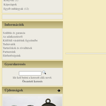
Könyvek (1)
Képeslapok
Egyéb műtárgyak (12)
Információk
Szállítás és garancia
Az adatkezelésről
Külföldi vásárlóink figyelmébe
Tudnivalók
Tartásfokok és rövidítések
Partnereink
Elérhetőségeink
Gyorskeresés
Ide kell beírni a keresett cikk nevét.
Összetett keresés
Újdonságok