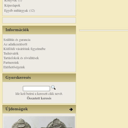
Könyvek (1)
Képeslapok
Egyéb műtárgyak (12)
Információk
Szállítás és garancia
Az adatkezelésről
Külföldi vásárlóink figyelmébe
Tudnivalók
Tartásfokok és rövidítések
Partnereink
Elérhetőségeink
Gyorskeresés
Ide kell beírni a keresett cikk nevét.
Összetett keresés
Újdonságok