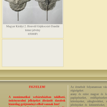
Magyar Királyi 2. Honvéd Gépkocsizó Dandár
lemez jelvény
65000Ft
FIGYELEM!
Az érmebolt folyamatosan vásá
régiségeket:
arany és ezüst magyar és kül
A numizmatikai webáruházban található,
papírpénzeket, emlékpénzek
önkényuralmi jelképeket ábrázoló darabok
kötvényeket, zálogleveleket,
kizárólag gyűjteményi célból vannak fent!
jelvényeket és kitüntetéseket,