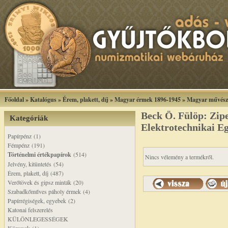
Főoldal
»
Katalógus
»
Érem, plakett, díj
»
Magyar érmek 1896-1945
»
Magyar művész
Beck Ö. Fülöp: Zi
Kategóriák
Elektrotechnikai Eg
Papírpénz (1)
Fémpénz (191)
Történelmi értékpapírok
(514)
Nincs vélemény a termékről.
Jelvény, kitüntetés (54)
Érem, plakett, díj (487)
Verőtövek és gipsz minták (20)
Szabadkőműves páholy érmek (4)
Papírrégiségek, egyebek (2)
Katonai felszerelés
KÜLÖNLEGESSÉGEK