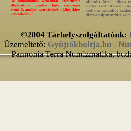
Az numizmatikai webáruház üzemeltetője
okiratokat, kisebb militaria f
elhatárolódik minden fajta szélsőséges
éremművészet alkotásait, érmek
eszmétől, amelyek ezen történelmi jelképekhez
szobrokat, kapcsolódó szakirod
kapcsolódnak!
illetve a gyűjteményekhez kapcs
©2004 Tárhelyszolgáltatónk:
Üzemeltető:
Gyűjtőkboltja.hu - Nu
Pannonia Terra Numizmatika, buda