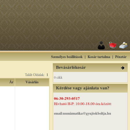
Személyes beállítások
|
Kosár tartalma
|
Pénztár
Bevásárlókosár
Talált Oldalak:
1
0 cikk
Ár
Vásárlás
Kérdése vagy ajánlata van?
06-30-293-0517
Hívható H-P: 10.00-18.00 óra között
email:numizmatika@gyujtokboltja.hu