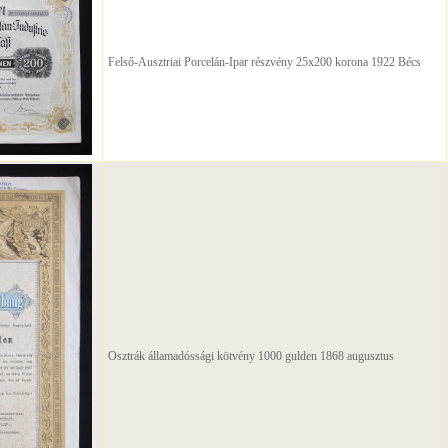
Felső-Ausztriai Porcelán-Ipar részvény 25x200 korona 1922 Bécs
Osztrák államadóssági kötvény 1000 gulden 1868 augusztus