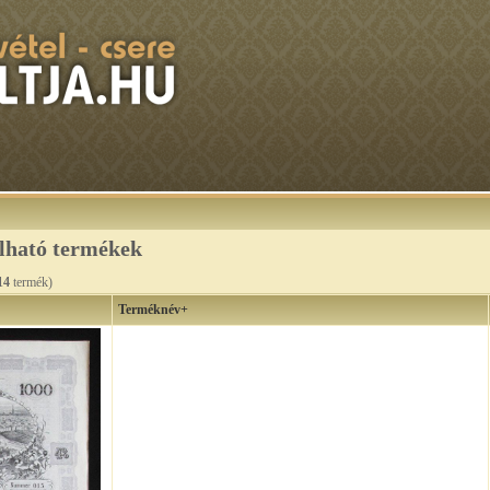
álható termékek
14
termék)
Terméknév+