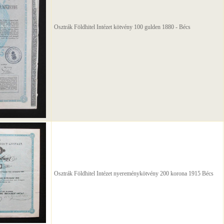
Osztrák Földhitel Intézet kötvény 100 gulden 1880 - Bécs
Osztrák Földhitel Intézet nyereménykötvény 200 korona 1915 Bécs