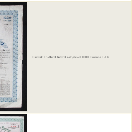
Osztrák Földhitel Intézet záloglevél 10000 korona 1906