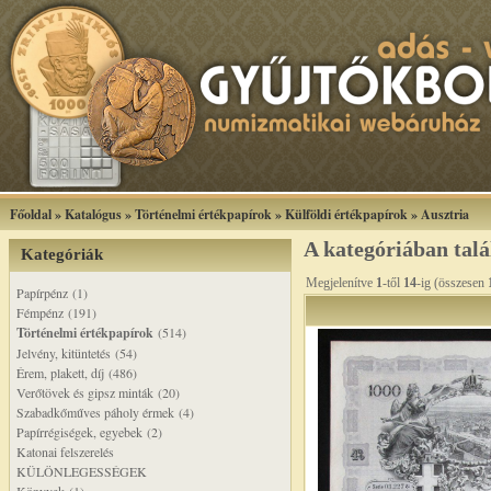
Főoldal
»
Katalógus
»
Történelmi értékpapírok
»
Külföldi értékpapírok
»
Ausztria
A kategóriában tal
Kategóriák
Megjelenítve
1
-től
14
-ig (összesen
Papírpénz (1)
Fémpénz (191)
Történelmi értékpapírok
(514)
Jelvény, kitüntetés (54)
Érem, plakett, díj (486)
Verőtövek és gipsz minták (20)
Szabadkőműves páholy érmek (4)
Papírrégiségek, egyebek (2)
Katonai felszerelés
KÜLÖNLEGESSÉGEK