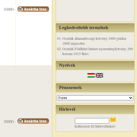
3500Ft
Legkedveltebb termékek
01.
Osztrák államadóssági kötvény 1000 gulden
1868 augusztus
02.
Osztrák Földhitel Intézet nyereménykötvény 200
korona 1915 Bécs
Nyelvek
Pénznemek
Hírlevél
3500Ft
Iratkozzon fel hírlevelünkre!