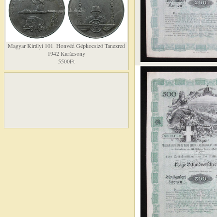
Magyar Királyi 101. Honvéd Gépkocsizó Tanezred
1942 Karácsony
5500Ft