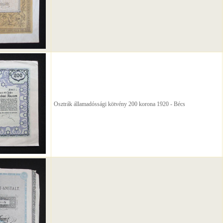
Osztrák államadóssági kötvény 200 korona 1920 - Bécs