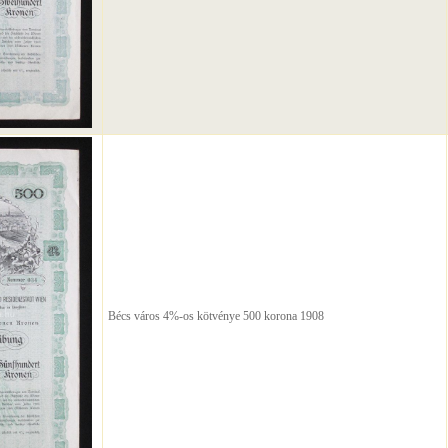
Bécs város 4%-os kötvénye 500 korona 1908