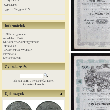
Könyvek (1)
Képeslapok
Egyéb műtárgyak (12)
Információk
Szállítás és garancia
Az adatkezelésről
Külföldi vásárlóink figyelmébe
Tudnivalók
Tartásfokok és rövidítések
Partnereink
Elérhetőségeink
Gyorskeresés
Ide kell beírni a keresett cikk nevét.
Összetett keresés
Újdonságok