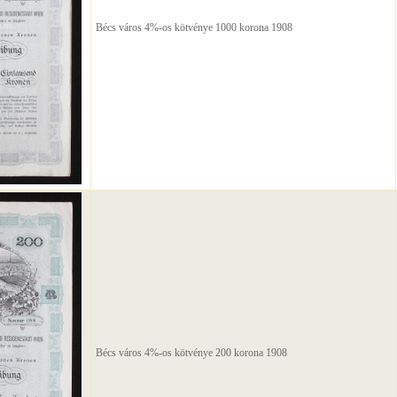
Bécs város 4%-os kötvénye 1000 korona 1908
Bécs város 4%-os kötvénye 200 korona 1908