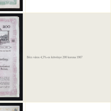
Bécs város 4,5%-os kötvénye 200 korona 1907