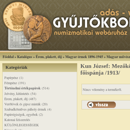
Főoldal
»
Katalógus
»
Érem, plakett, díj
»
Magyar érmek 1896-1945
»
Magyar művész
Kun József: Mezőkö
Kategóriák
főispánja /1913/
Papírpénz (1)
Fémpénz (191)
Történelmi értékpapírok
(514)
Nincs vélemény a termékről.
Jelvény, kitüntetés (54)
Érem, plakett, díj (487)
Verőtövek és gipsz minták (20)
Szabadkőműves páholy érmek (4)
Papírrégiségek, egyebek (2)
Katonai felszerelés
KÜLÖNLEGESSÉGEK