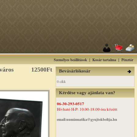
Személyes beállítások
|
Kosár tartalma
|
Pénztár
város
12500Ft
Bevásárlókosár
0 cikk
Kérdése vagy ajánlata van?
06-30-293-0517
Hívható H-P: 10.00-18.00 óra között
email:numizmatika@gyujtokboltja.hu