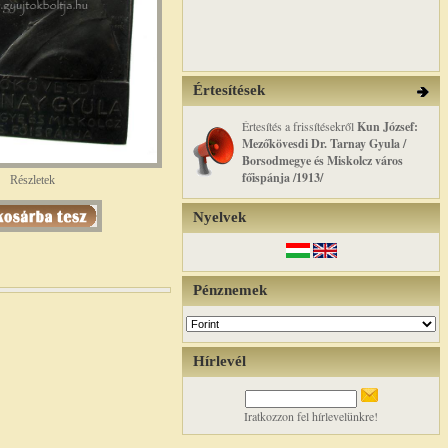
Értesítések
Értesítés a frissítésekről
Kun József:
Mezőkövesdi Dr. Tarnay Gyula /
Borsodmegye és Miskolcz város
főispánja /1913/
Részletek
Nyelvek
Pénznemek
Hírlevél
Iratkozzon fel hírlevelünkre!