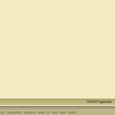
72197473 lapletöltés
nyek, hagyatékok felmérése, arany és ezüst pénz, érmék