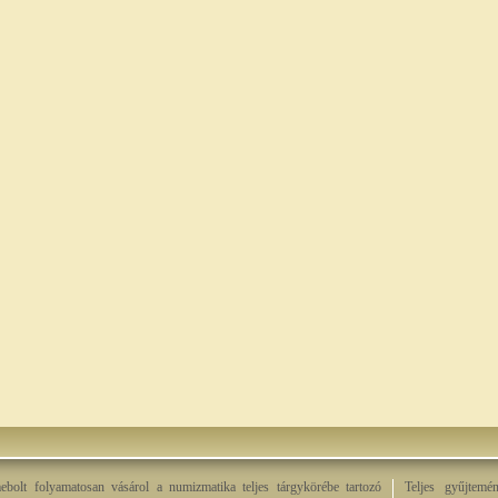
bolt folyamatosan vásárol a numizmatika teljes tárgykörébe tartozó
Teljes gyűjtemé