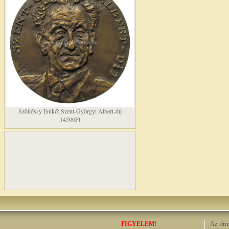
Szöllőssy Enikő: Szent-Györgyi Albert-díj
14500Ft
FIGYELEM!
Az érme