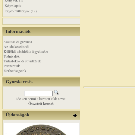
Könyvek (1)
Képeslapok
Egyéb műtárgyak (12)
Információk
Szállítás és garancia
Az adatkezelésről
Külföldi vásárlóink figyelmébe
Tudnivalók
Tartásfokok és rövidítések
Partnereink
Elérhetőségeink
Gyorskeresés
Ide kell beírni a keresett cikk nevét.
Összetett keresés
Újdonságok