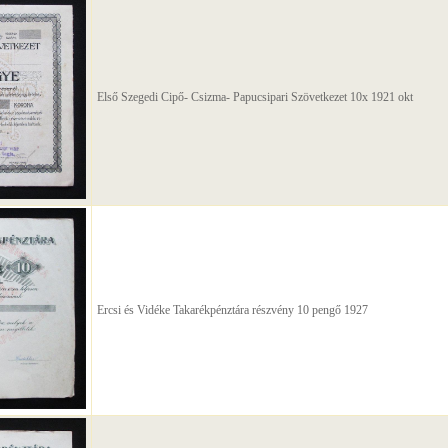
Első Szegedi Cipő- Csizma- Papucsipari Szövetkezet 10x 1921 okt
Ercsi és Vidéke Takarékpénztára részvény 10 pengő 1927