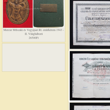
Mercur Műszaki és Vegyipari Rt. emlékérem 1943 -
II. Világháború
26500Ft