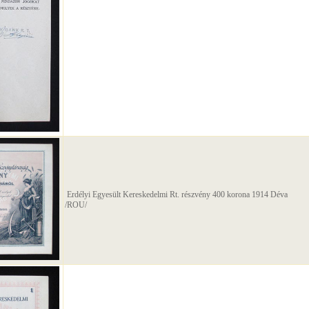
Erdélyi Egyesült Kereskedelmi Rt. részvény 400 korona 1914 Déva
/ROU/