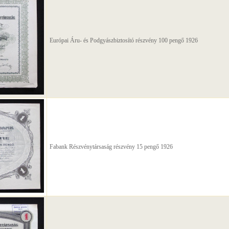
Európai Áru- és Podgyászbiztosító részvény 100 pengő 1926
Fabank Részvénytársaság részvény 15 pengő 1926