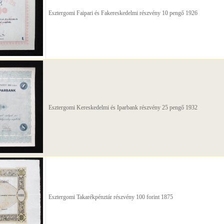
Esztergomi Faipari és Fakereskedelmi részvény 10 pengő 1926
Esztergomi Kereskedelmi és Iparbank részvény 25 pengő 1932
Esztergomi Takarékpénztár részvény 100 forint 1875