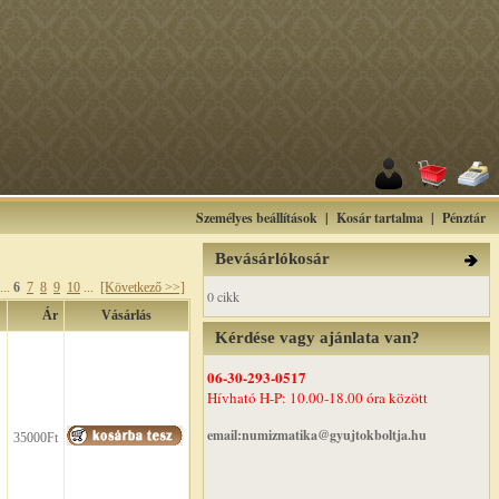
Személyes beállítások
|
Kosár tartalma
|
Pénztár
Bevásárlókosár
...
6
7
8
9
10
...
[Következő >>]
0 cikk
Ár
Vásárlás
Kérdése vagy ajánlata van?
06-30-293-0517
Hívható H-P: 10.00-18.00 óra között
email:numizmatika@gyujtokboltja.hu
35000Ft