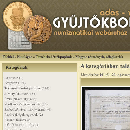
Főoldal
»
Katalógus
»
Történelmi értékpapírok
»
Magyar részvények, záloglevelek
A kategóriában tal
Kategóriák
Megjelenítve
101
-től
120
-ig (össze
Papírpénz (1)
Fémpénz (191)
Történelmi értékpapírok
(514)
Jelvény, kitüntetés (54)
Érem, plakett, díj (486)
Verőtövek és gipsz minták (20)
Szabadkőműves páholy érmek (4)
Papírrégiségek, egyebek (2)
Katonai felszerelés
KÜLÖNLEGESSÉGEK