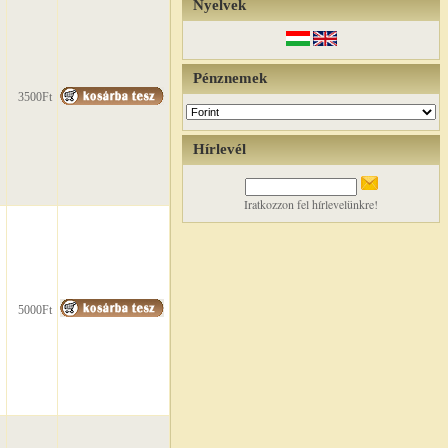
Nyelvek
Pénznemek
3500Ft
Hírlevél
Iratkozzon fel hírlevelünkre!
5000Ft