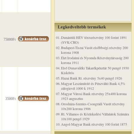
Legkedveltebb termékek
01.
Dunántúli HÉV törzsrészvény 100 forint 1891
75000Ft
(SVK-CRO)
02.
Budapest-Tiszai Vasút elsőbbségi részvény 200
korona 1908
03.
Élet Irodalmi és Nyomda Részvénytársaság 200
korona 1911
04.
Első Dunavidéki Takarékpénztár 50 pengő 1930
Kiskőrös
05.
Hazai Bank Rt. részvény 5x40 pengő 1926
06.
Magyar Leszámitoló és Pénzváltó Bank 4,5%
záloglevél 1000 k 1912
07.
Magyar Városi Bank részvény 25x400 korona
1923 augusztus
3500Ft
08.
Orosháza-Szentes-Csongrádi Vasút részvény
10x200 korona 1906
09.
Rt. Villamos és Közlekedési Vállalatok Számára
10x100 pengő 1929
10.
Angol-Magyar Bank részvény 100 forint 1875