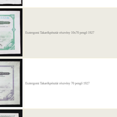
Esztergomi Takarékpénztár részvény 10x70 pengő 1927
Esztergomi Takarékpénztár részvény 70 pengő 1927