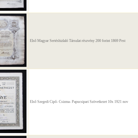
Első Magyar Sertéshizlaló Társulat részvény 200 forint 1869 Pest
Első Szegedi Cipő- Csizma- Papucsipari Szövetkezet 10x 1921 nov