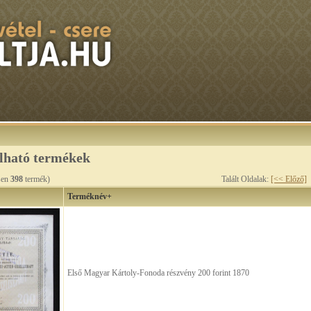
álható termékek
sen
398
termék)
Talált Oldalak:
[<< Előző]
Terméknév+
Első Magyar Kártoly-Fonoda részvény 200 forint 1870