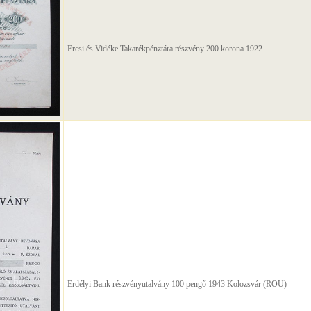
Ercsi és Vidéke Takarékpénztára részvény 200 korona 1922
Erdélyi Bank részvényutalvány 100 pengő 1943 Kolozsvár (ROU)