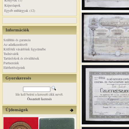
Könyvek (1)
Képeslapok
Egyéb műtárgyak (12)
Információk
Szállítás és garancia
Az adatkezelésről
Külföldi vásárlóink figyelmébe
Tudnivalók
Tartásfokok és rövidítések
Partnereink
Elérhetőségeink
Gyorskeresés
Ide kell beírni a keresett cikk nevét.
Összetett keresés
Újdonságok