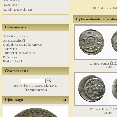
Könyvek (1)
Képeslapok
III. András (1290-
Egyéb műtárgyak (12)
Új termékeink hónapba
Információk
Szállítás és garancia
Az adatkezelésről
Külföldi vásárlóink figyelmébe
Tudnivalók
Tartásfokok és rövidítések
Partnereink
Elérhetőségeink
V. István obulus ÉH
8500Ft
Gyorskeresés
Ide kell beírni a keresett cikk nevét.
Összetett keresés
Újdonságok
IV. Béla obulus ÉH2
9000Ft