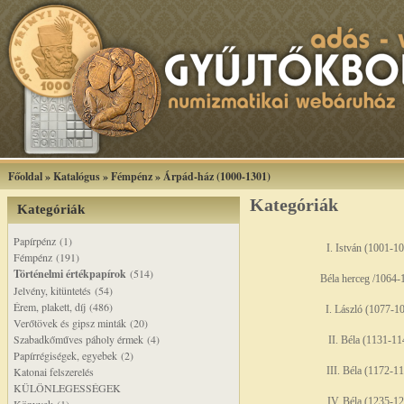
Főoldal
»
Katalógus
»
Fémpénz
»
Árpád-ház (1000-1301)
Kategóriák
Kategóriák
Papírpénz (1)
I. István (1001-1
Fémpénz (191)
Történelmi értékpapírok
(514)
Béla herceg /1064-
Jelvény, kitüntetés (54)
Érem, plakett, díj (486)
I. László (1077-1
Verőtövek és gipsz minták (20)
Szabadkőműves páholy érmek (4)
II. Béla (1131-11
Papírrégiségek, egyebek (2)
Katonai felszerelés
III. Béla (1172-1
KÜLÖNLEGESSÉGEK
IV. Béla (1235-1