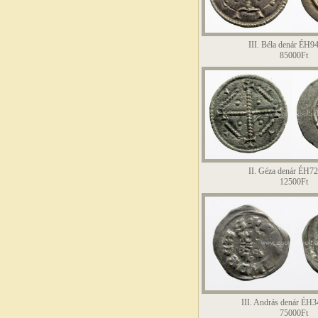
III. Béla denár ÉH9
85000Ft
II. Géza denár ÉH7
12500Ft
III. András denár ÉH
75000Ft