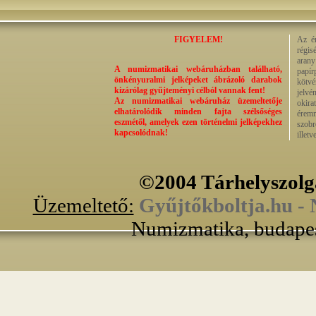
FIGYELEM!
Az ér
régis
aran
A numizmatikai webáruházban található,
papí
önkényuralmi jelképeket ábrázoló darabok
kötvé
kizárólag gyűjteményi célból vannak fent!
jelvé
Az numizmatikai webáruház üzemeltetője
okira
elhatárolódik minden fajta szélsőséges
éremm
eszmétől, amelyek ezen történelmi jelképekhez
szobr
kapcsolódnak!
illet
©2004 Tárhelyszolg
Üzemeltető:
Gyűjtőkboltja.hu -
Numizmatika, budapes