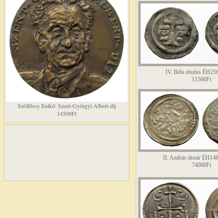
IV. Béla obulus ÉH2
11500Ft
Szöllőssy Enikő: Szent-Györgyi Albert-díj
14500Ft
II. András denár ÉH14
74000Ft